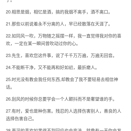
20.相思是烟，相忆是酒，搞的我烟不离手，酒不离口。
21.那些以前说着永不分离的人，早已经散落在天涯了。
22.如同风一吹，万物随之摇摆一样，我一直觉得我对你的喜
欢，一定在某一瞬间曾吹动过你的心。
23.先生，喜欢您这件事，说了千千万万遍，万遍无回音。
24.不能断干净，又不能再和好如初，最折磨人。
25.时光没有教会我任何东西,却教会了我不要轻易去相信神
话。
26.刮风的时候你总要学会一个人颤抖而不是奢望谁的手。
27.有时，爱也是种伤害。残忍的人选择伤害别人，善良的人
选择伤害自己。
28.再深的喜欢如果得不到回应也会变浅，就像有一天你会发