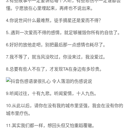
3.有些故事不一定要讲给每个人听，有些悲伤不一定谁都会
懂。宁愿放在心里埋起来，再疼也不说出来。
4.你说世间什么最难熬，徒手摘星还是爱而不得？
5..遇到一次爱而不得的感情，就足够摧毁你所有的自信了。
6.好好的放他走吧，别把最后那一点感情也耗尽了。
7.我不等了，就当风没吹过，你没来过，我没爱过。
8.总要有些人不在了，才发现TA在身边有多珍贵。
9.听闻过往，十有九悲。听闻爱情，十人九伤。
10.从此以后，请你在没有我的城市里坚强，我会在没有你的
城市里疗伤。
11.其实我们都一样，想回头但又怕重蹈覆辙。