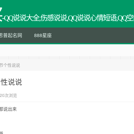
买
-QQ说说大全,伤感说说,QQ说说心情短语,QQ空
思普起名网
888星座
亲节个性说说
个性说说
20次浏览
切都说出来
爸