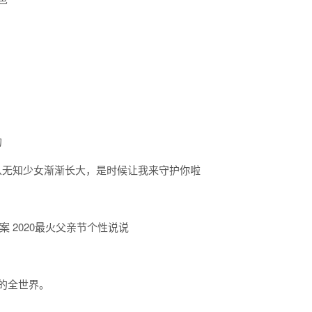
的
从无知少女渐渐长大，是时候让我来守护你啦
爸的全世界。