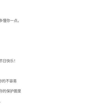
又多懂你一点。
，节日快乐！
得你的不容易
到你的保护圈里
。