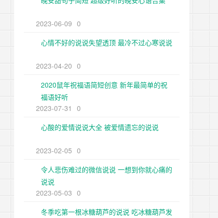
晚安甜句子简短 超级好听的晚安心语合集
2023-06-09
0
心情不好的说说失望透顶 最冷不过心寒说说
2023-04-20
0
2020鼠年祝福语简短创意 新年最简单的祝
福语好听
2023-07-31
0
心酸的爱情说说大全 被爱情遗忘的说说
2023-02-05
0
令人悲伤难过的微信说说 一想到你就心痛的
说说
2023-05-03
0
冬季吃第一根冰糖葫芦的说说 吃冰糖葫芦发