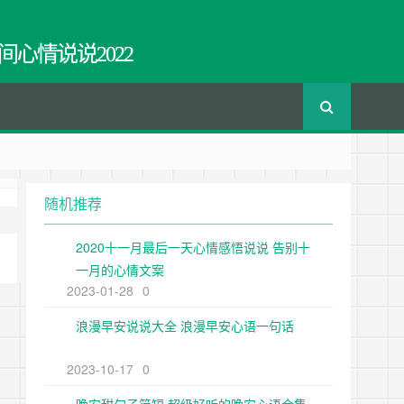
间心情说说2022
随机推荐
2020十一月最后一天心情感悟说说 告别十
一月的心情文案
2023-01-28
0
浪漫早安说说大全 浪漫早安心语一句话
2023-10-17
0