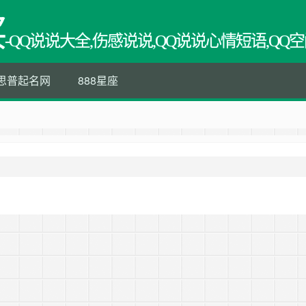
买
-QQ说说大全,伤感说说,QQ说说心情短语,QQ空
思普起名网
888星座