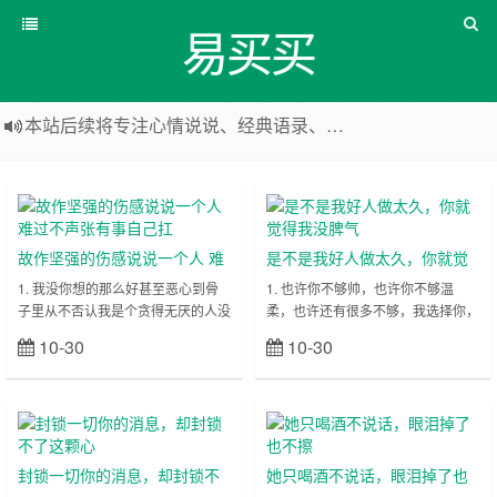
易买买
本站后续将专注心情说说、经典语录、心情随笔等
本站改版，下架友情链接
故作坚强的伤感说说一个人 难
是不是我好人做太久，你就觉
过不声张有事自己扛
得我没脾气
1. 我没你想的那么好甚至恶心到骨
1. 也许你不够帅，也许你不够温
子里从不否认我是个贪得无厌的人没
柔，也许还有很多不够，我选择你，
别的生而为自己 2. 正义必胜吗?当
仅仅因为那是你。 2. 明明喜欢你不
10-30
10-30
立刻查看
立刻查看
然，胜利的就是正义 3. 衣服能换新
是一天两天，可是却用两秒结束恋情
的生活也能 4. 往往……
3. 有一次，你说爱我。那一瞬间，
我……
封锁一切你的消息，却封锁不
她只喝酒不说话，眼泪掉了也