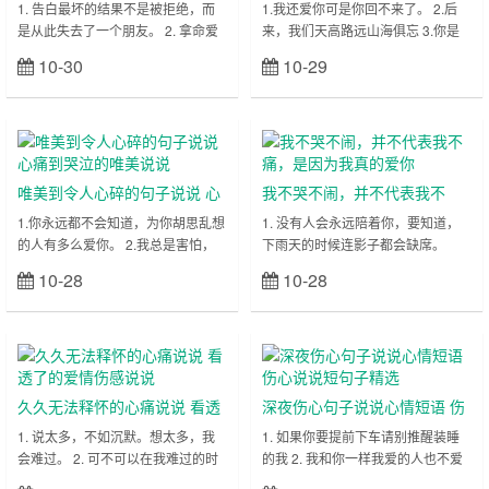
了这颗心
不擦
1. 告白最坏的结果不是被拒绝，而
1.我还爱你可是你回不来了。 2.后
是从此失去了一个朋友。 2. 拿命爱
来，我们天高路远山海俱忘 3.你是
的人，是否都狠优秀才值得那么付
我的习惯，我不想在换。 4.后来砸
10-30
10-29
立刻查看
立刻查看
出？ 3. 你用微笑诠释了我爱你的事
碎了酒瓶也没换来清醒 5.分手四个
实，我用泪水侵染了你爱我的现实。
月了，他不再问候我 6.要走我随你
……
走 不属于我的不留 ……
唯美到令人心碎的句子说说 心
我不哭不闹，并不代表我不
痛到哭泣的唯美说说
痛，是因为我真的爱你
1.你永远都不会知道，为你胡思乱想
1. 没有人会永远陪着你，要知道，
的人有多么爱你。 2.我总是害怕，
下雨天的时候连影子都会缺席。
有一天你会发现，我没你想的那么
2. 就当花没开过也没败过，你没来
10-28
10-28
立刻查看
立刻查看
好。 3.为什么总是在最后一刻才明
过我也没爱过。 3. 你塞满我整个过
白，我们的爱早就已不在 4.有时候
去，却在我的未来永远地缺席。
为一个人倾尽一切，也比不过别人什
4.&……
么……
久久无法释怀的心痛说说 看透
深夜伤心句子说说心情短语 伤
了的爱情伤感说说
心说说短句子精选
1. 说太多，不如沉默。想太多，我
1. 如果你要提前下车请别推醒装睡
会难过。 2. 可不可以在我难过的时
的我 2. 我和你一样我爱的人也不爱
候，什么也不说，直接给我一个拥
我 3. 你说你想在海边买一座房子