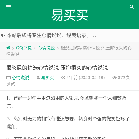
易买买
本站后续将专注心情说说、经典语录、心情随笔等
本站改版，下架友情链接
QQ说说
心情说说
很憋屈的精选心情说说 压抑很久的心
>
>
>
情说说
很憋屈的精选心情说说 压抑很久的心情说说
心情说说
易买买
4年前 (2023-02-18)
872次
浏览
1、曾经一起牵手走过热闹的大街,如今就剩我一个人细数悲
凉。
2、离别时无力的拥抱有谁还想要，转身时牵强的微笑扯疼了
嘴角。