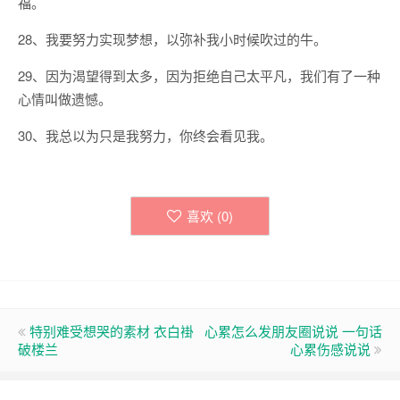
福。
28、我要努力实现梦想，以弥补我小时候吹过的牛。
29、因为渴望得到太多，因为拒绝自己太平凡，我们有了一种
心情叫做遗憾。
30、我总以为只是我努力，你终会看见我。
喜欢 (
0
)
特别难受想哭的素材 衣白褂
心累怎么发朋友圈说说 一句话
破楼兰
心累伤感说说