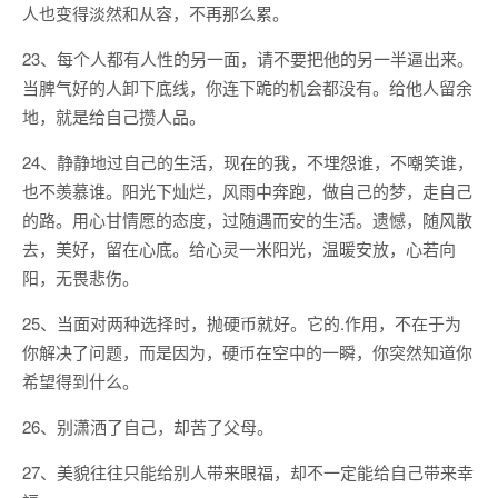
人也变得淡然和从容，不再那么累。
23、每个人都有人性的另一面，请不要把他的另一半逼出来。
当脾气好的人卸下底线，你连下跪的机会都没有。给他人留余
地，就是给自己攒人品。
24、静静地过自己的生活，现在的我，不埋怨谁，不嘲笑谁，
也不羡慕谁。阳光下灿烂，风雨中奔跑，做自己的梦，走自己
的路。用心甘情愿的态度，过随遇而安的生活。遗憾，随风散
去，美好，留在心底。给心灵一米阳光，温暖安放，心若向
阳，无畏悲伤。
25、当面对两种选择时，抛硬币就好。它的.作用，不在于为
你解决了问题，而是因为，硬币在空中的一瞬，你突然知道你
希望得到什么。
26、别潇洒了自己，却苦了父母。
27、美貌往往只能给别人带来眼福，却不一定能给自己带来幸