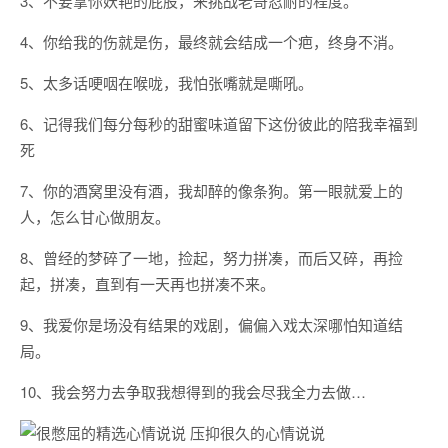
3、不要拿你妖艳的屁股，来挑战老哥忍耐的程度。
4、你给我的伤就是伤，最终就会结成一个疤，终身不消。
5、太多话哽咽在喉咙，我怕张嘴就是嘶吼。
6、记得我们每分每秒的甜蜜味道留下这份彼此的陪我幸福到
死
7、你的酒窝里没有酒，我却醉的像条狗。第一眼就爱上的
人，怎么甘心做朋友。
8、曾经的梦碎了一地，捡起，努力拼凑，而后又碎，再捡
起，拼凑，直到有一天再也拼凑不来。
9、我爱你是场没有结果的戏剧，偏偏入戏太深哪怕知道结
局。
10、我会努力去争取我想得到的我会尽我全力去做…