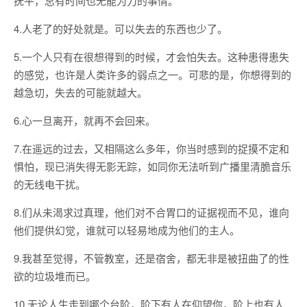
抚平，总有时间也无能为力的事情。
4.人老了的好处就是。可以失去的东西也少了。
5.一个人只有在很想得到的时候，才会怕失去。这种患得患失
的感觉，也许是人类许多的弱点之一。可悲的是，你想得到的
越急切，失去的可能就越大。
6.心一旦离开，就再不会回来。
7.在遥远的过去，又相隔这么多年，你当时感到的捉摸不定和
惧怕，现已消失得无影无踪，如同你无法听到广播里清脆音乐
的无线电干扰。
8.们从未渴求过真理，他们对不合胃口的证据视而不见，谁向
他们提供幻觉，谁就可以轻易地成为他们的主人。
9.我甚至觉得，不管教室，还是宿舍，都无非是被扭曲了的性
欲的垃圾堆而已。
10.无论人生走到哪个台阶，阶下有人在仰望你，阶上也有人