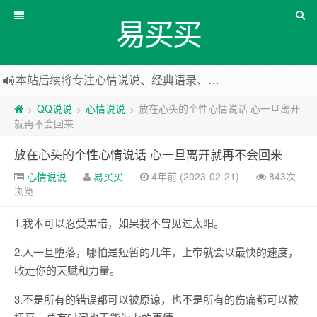
易买买
本站后续将专注心情说说、经典语录、心情随笔等
本站改版，下架友情链接
QQ说说
心情说说
放在心头的个性心情说话 心一旦离开
>
>
>
就再不会回来
放在心头的个性心情说话 心一旦离开就再不会回来
心情说说
易买买
4年前 (2023-02-21)
843次
浏览
1.我本可以忍受黑暗，如果我不曾见过太阳。
2.人一旦堕落，哪怕是短暂的几年，上帝就会以最快的速度，
收走你的天赋和力量。
3.不是所有的错误都可以被原谅，也不是所有的伤痛都可以被