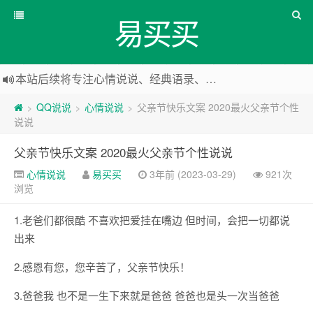
易买买
本站后续将专注心情说说、经典语录、心情随笔等
本站改版，下架友情链接
QQ说说
心情说说
父亲节快乐文案 2020最火父亲节个性
>
>
>
说说
父亲节快乐文案 2020最火父亲节个性说说
心情说说
易买买
3年前 (2023-03-29)
921次
浏览
1.老爸们都很酷 不喜欢把爱挂在嘴边 但时间，会把一切都说
出来
2.感恩有您，您辛苦了，父亲节快乐！
3.爸爸我 也不是一生下来就是爸爸 爸爸也是头一次当爸爸