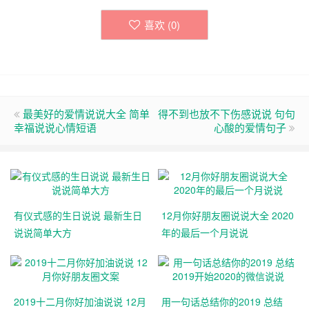
喜欢 (
0
)
最美好的爱情说说大全 简单
得不到也放不下伤感说说 句句
幸福说说心情短语
心酸的爱情句子
有仪式感的生日说说 最新生日
12月你好朋友圈说说大全 2020
说说简单大方
年的最后一个月说说
2019十二月你好加油说说 12月
用一句话总结你的2019 总结