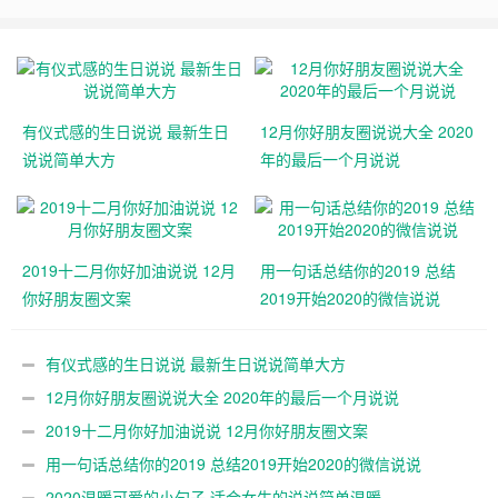
有仪式感的生日说说 最新生日
12月你好朋友圈说说大全 2020
说说简单大方
年的最后一个月说说
2019十二月你好加油说说 12月
用一句话总结你的2019 总结
你好朋友圈文案
2019开始2020的微信说说
有仪式感的生日说说 最新生日说说简单大方
12月你好朋友圈说说大全 2020年的最后一个月说说
2019十二月你好加油说说 12月你好朋友圈文案
用一句话总结你的2019 总结2019开始2020的微信说说
2020温暖可爱的小句子 适合女生的说说简单温暖