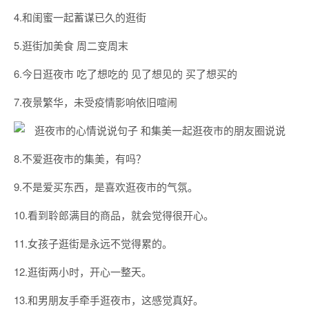
4.和闺蜜一起蓄谋已久的逛街
5.逛街加美食 周二变周末
6.今日逛夜市 吃了想吃的 见了想见的 买了想买的
7.夜景繁华，未受疫情影响依旧喧闹
8.不爱逛夜市的集美，有吗？
9.不是爱买东西，是喜欢逛夜市的气氛。
10.看到聆郎满目的商品，就会觉得很开心。
11.女孩子逛街是永远不觉得累的。
12.逛街两小时，开心一整天。
13.和男朋友手牵手逛夜市，这感觉真好。