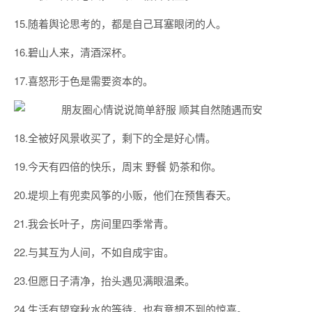
15.随着舆论思考的，都是自己耳塞眼闭的人。
16.碧山人来，清酒深杯。
17.喜怒形于色是需要资本的。
18.全被好风景收买了，剩下的全是好心情。
19.今天有四倍的快乐，周末 野餐 奶茶和你。
20.堤坝上有兜卖风筝的小贩，他们在预售春天。
21.我会长叶子，房间里四季常青。
22.与其互为人间，不如自成宇宙。
23.但愿日子清净，抬头遇见满眼温柔。
24.生活有望穿秋水的等待，也有意想不到的惊喜。