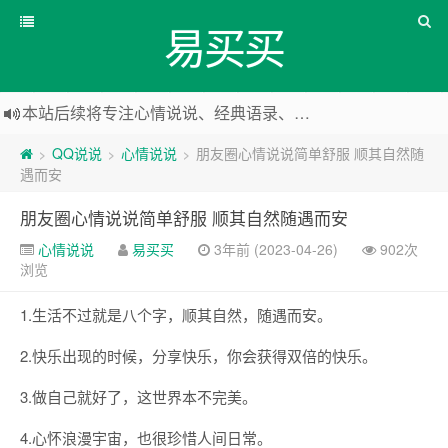
易买买
本站后续将专注心情说说、经典语录、心情随笔等
本站改版，下架友情链接
QQ说说
心情说说
朋友圈心情说说简单舒服 顺其自然随
>
>
>
遇而安
朋友圈心情说说简单舒服 顺其自然随遇而安
心情说说
易买买
3年前 (2023-04-26)
902次
浏览
1.生活不过就是八个字，顺其自然，随遇而安。
2.快乐出现的时候，分享快乐，你会获得双倍的快乐。
3.做自己就好了，这世界本不完美。
4.心怀浪漫宇宙，也很珍惜人间日常。