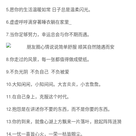
5.愿你的生活温暖如常 日子总是温柔闪光。
6.虚虚呼呼滴穿著睡衣躺在家里_
7.当你足够努力，幸运总会与你不期而遇。
8.你走过的风景，每一张都值得做成壁纸。
9.不负光阴 不负自己 不负被爱
10.大知闲闲，小知间间。大言炎炎，小言詹詹。
11.在自己身上，克服这个时代。
12.抱怨是在讲述你不要的东西，而不是你要的东西。
13.你的到来，就像心湖上方飘来一片落叶，掀起阵阵涟漪
14.一忧一喜皆心火，一荣一枯皆眼尘。