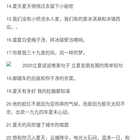
14.夏天夏天悄悄过去留下小秘密
15.我们没有小桥流水人家，我们有的是冰淇淋和冰镇西
瓜。、
16.盛夏白瓷梅子汤，碎冰碰壁当啷响。
17.你是我三十九度的风，风一样的梦。
18.脚踏车的后座和你干净的衣裳。
19.夏天有多好 我的肚腩都知道
20.他的脸红不是因为亚热带的气候，而是因为那天太阳不
忠，出卖一九九四年夏末心动。
21.夏天的风吹皱了城市的喧嚣
22.想和你沉入夏天，云端降伞，电光火石间，混淆一日，和