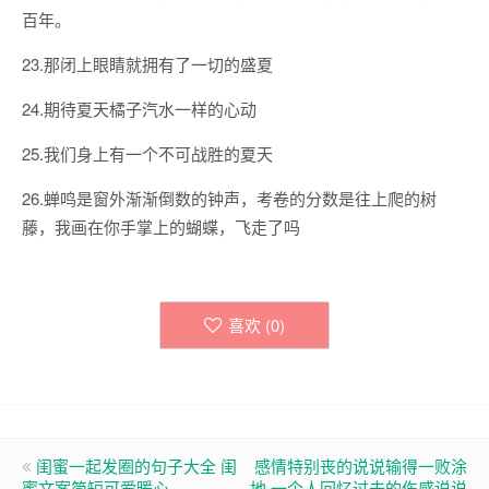
百年。
23.那闭上眼睛就拥有了一切的盛夏
24.期待夏天橘子汽水一样的心动
25.我们身上有一个不可战胜的夏天
26.蝉鸣是窗外渐渐倒数的钟声，考卷的分数是往上爬的树
藤，我画在你手掌上的蝴蝶，飞走了吗
喜欢 (
0
)
闺蜜一起发圈的句子大全 闺
感情特别丧的说说输得一败涂
蜜文案简短可爱暖心
地 一个人回忆过去的伤感说说