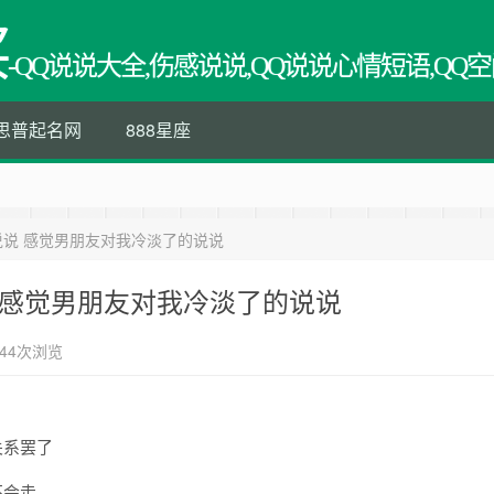
买
-QQ说说大全,伤感说说,QQ说说心情短语,QQ空
思普起名网
888星座
说 感觉男朋友对我冷淡了的说说
 感觉男朋友对我冷淡了的说说
44次浏览
关系罢了
不会走。