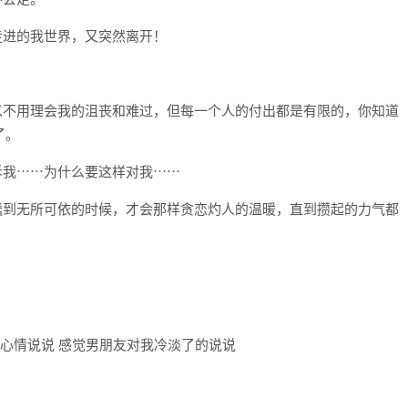
走进的我世界，又突然离开！
以不用理会我的沮丧和难过，但每一个人的付出都是有限的，你知道
了。
诉我⋯⋯为什么要这样对我⋯⋯
蠢到无所可依的时候，才会那样贪恋灼人的温暖，直到攒起的力气都