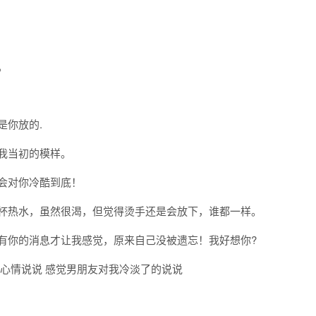
。
是你放的.
念我当初的模样。
我会对你冷酷到底！
一杯热水，虽然很渴，但觉得烫手还是会放下，谁都一样。
只有你的消息才让我感觉，原来自己没被遗忘！我好想你?