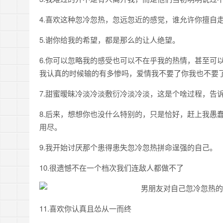
4.喜欢这种忽冷忽热，忽远忽近的感觉，谁允许你擅自
5.谢你给我的希望，都是那么的让人绝望。
6.你可以忽略我的感受也可以不在乎我的热情，甚至可
我认真的时候输的有多惨吗，爱情我不要了你我也不要
7.甜蜜暧昧冷淡冷淡敷衍冷淡冷淡，这是个啥过程，告
8.后来，想想你也没什么特别的，只是恰好，赶上我愚
用尽。
9.我开始讨厌那个患得患失忽冷忽热拼命逞强的自己。
10.很遗憾不在一个档次我们连敌人都做不了
11.喜欢你认真且怂从一而终