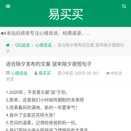
易买买
本站后续将专注心情说说、经典语录、心情随笔等
本站改版，下架友情链接
QQ说说
心情说说
适合除夕发布的文案 鼠年除夕夜短句
>
>
>
子
适合除夕发布的文案 鼠年除夕夜短句子
心情说说
易买买
3年前 (2023-05-20)
806次
浏览
1.2020年，平安喜乐都“鼠”于你。
2.原来，这是我们小时候所期盼的未来呀
3.改革春风吹满地，新的一年要争气！
4.我中了全家还花呗大奖！
5.世间的温柔，记得给爸爸妈妈一份。
6.我们是除夕接头即将放飞理想的有志青年