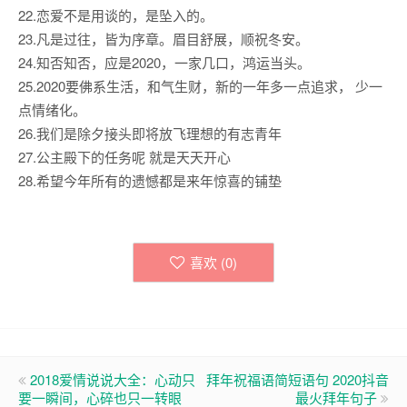
22.恋爱不是用谈的，是坠入的。
23.凡是过往，皆为序章。眉目舒展，顺祝冬安。
24.知否知否，应是2020，一家几口，鸿运当头。
25.2020要佛系生活，和气生财，新的一年多一点追求， 少一
点情绪化。
26.我们是除夕接头即将放飞理想的有志青年
27.公主殿下的任务呢 就是天天开心
28.希望今年所有的遗憾都是来年惊喜的铺垫
喜欢 (
0
)
2018爱情说说大全：心动只
拜年祝福语简短语句 2020抖音
要一瞬间，心碎也只一转眼
最火拜年句子