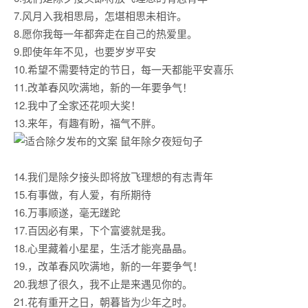
7.风月入我相思局，怎堪相思未相许。
8.愿你我每一年都奔走在自己的热爱里。
9.即使年年不见，也要岁岁平安
10.希望不需要特定的节日，每一天都能平安喜乐
11.改革春风吹满地，新的一年要争气！
12.我中了全家还花呗大奖！
13.来年，有趣有盼，福气不胖。
14.我们是除夕接头即将放飞理想的有志青年
15.有事做，有人爱，有所期待
16.万事顺遂，毫无蹉跎
17.百因必有果，下个富婆就是我。
18.心里藏着小星星，生活才能亮晶晶。
19.，改革春风吹满地，新的一年要争气！
20.我想了很久，我不止是来遇见你的。
21.花有重开之日，朝暮皆为少年之时。