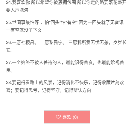
24.我喜欢你 所以希望你被簇拥包围 所以你走的路要繁花盛开
要人声鼎沸
25.世间事最怕等 ，怕“回头”怕“有空” 因为一回头就了无音讯
一有空就没了下文
26.一愿社稷昌。 二愿黎民宁。 三愿我所爱无忧无恙，岁岁长
安。
27.一个始终不被人善待的人，最能识得善良，也最能珍视善
良。
28.要记得看路上的风景，记得消化不快乐，记得收藏片刻欢
喜；要记得思考，记得坚守，记得辨认方向
喜欢 (
0
)