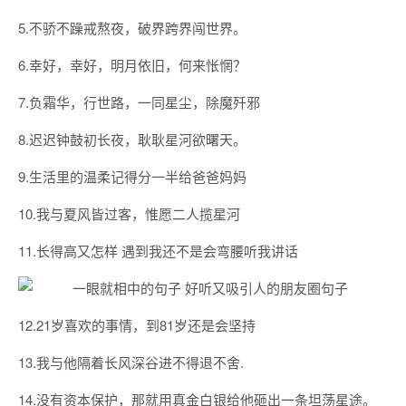
5.不骄不躁戒熬夜，破界跨界闯世界。
6.幸好，幸好，明月依旧，何来怅惘？
7.负霜华，行世路，一同星尘，除魔歼邪
8.迟迟钟鼓初长夜，耿耿星河欲曙天。
9.生活里的温柔记得分一半给爸爸妈妈
10.我与夏风皆过客，惟愿二人揽星河
11.长得高又怎样 遇到我还不是会弯腰听我讲话
12.21岁喜欢的事情，到81岁还是会坚持
13.我与他隔着长风深谷进不得退不舍.
14.没有资本保护，那就用真金白银给他砸出一条坦荡星途。