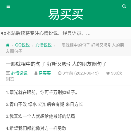
易买买
本站后续将专注心情说说、经典语录、心情随笔等
本站改版，下架友情链接
QQ说说
心情说说
一眼就相中的句子 好听又吸引人的朋
>
>
>
友圈句子
一眼就相中的句子 好听又吸引人的朋友圈句子
心情说说
易买买
3年前 (2023-06-15)
930次
浏览
1.曙光就在眼前，你可千万别掉链子。
2.青山不改 绿水长流 后会有期 来日方长
3.我喜欢一个人就想给他最好的结局
4.希望我们都能像对方一样勇敢