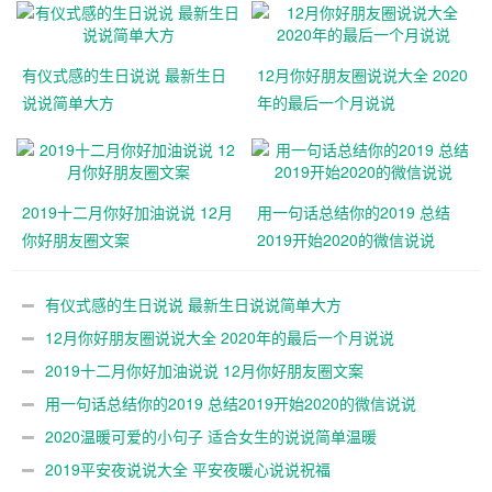
有仪式感的生日说说 最新生日
12月你好朋友圈说说大全 2020
说说简单大方
年的最后一个月说说
2019十二月你好加油说说 12月
用一句话总结你的2019 总结
你好朋友圈文案
2019开始2020的微信说说
有仪式感的生日说说 最新生日说说简单大方
12月你好朋友圈说说大全 2020年的最后一个月说说
2019十二月你好加油说说 12月你好朋友圈文案
用一句话总结你的2019 总结2019开始2020的微信说说
2020温暖可爱的小句子 适合女生的说说简单温暖
2019平安夜说说大全 平安夜暖心说说祝福