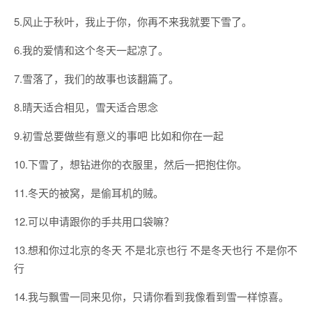
5.风止于秋叶，我止于你，你再不来我就要下雪了。
6.我的爱情和这个冬天一起凉了。
7.雪落了，我们的故事也该翻篇了。
8.晴天适合相见，雪天适合思念
9.初雪总要做些有意义的事吧 比如和你在一起
10.下雪了，想钻进你的衣服里，然后一把抱住你。
11.冬天的被窝，是偷耳机的贼。
12.可以申请跟你的手共用口袋嘛？
13.想和你过北京的冬天 不是北京也行 不是冬天也行 不是你不
行
14.我与飘雪一同来见你，只请你看到我像看到雪一样惊喜。