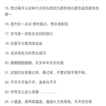
15. 想过离开以这种方式存在是因为那些旁白那些姿态那些伤
害～
16. 周杰伦一点点:想吃甜点，想去电影院
17. 岁月是一场有去无回的旅行.
18. 在摩天大楼渴求自由
19. 凉凉夜色为你思念成河
20. 圈圈圆圆圈圈，天天年年天天的我
21. 对面的女孩看过来，看过来…不要对我不理不睬。
22. 不开不开我不开，谁来也不开
23. 世界怎么这么安静……………
24. 小邋遢，真呀真邋遢，邋遢大王就是我，天天宅在家