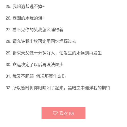
25. 我想逃却逃不掉~
26. 西湖的水我的泪~
27. 看不见你的笑我怎么睡得着
28. 请允许我尘埃落定用回忆埋葬过去
29. 祈求天父做十分钟好人，怕发生的永远别再发生
30. 命运决定了以后再没法聚头
31. 我又不脆弱 何况那算什么伤
32. 所以暂时将你眼睛闭了起来，黑暗之中漂浮我的期待
喜欢 (
0
)