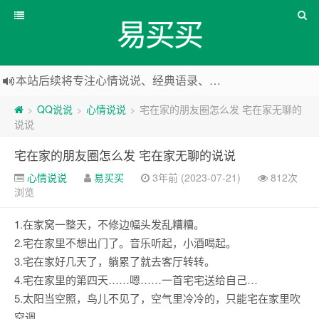
易买买
本站后续将专注心情说说、经典语录、心情随笔等
本站改版，下架友情链接
QQ说说
心情说说
宅在家的朋友圈怎么发 宅在家无聊的
>
>
>
说说
宅在家的朋友圈怎么发 宅在家无聊的说说
心情说说
易买买
3年前 (2023-07-21)
812次
浏览
1.在家窝一整天，不修边幅头发乱糟糟。
2.宅在家里不想出门了。音乐听起，小酒喝起。
3.宅在家好几天了，躺累了就去客厅转转。
4.宅在家里的第四天……嗯……一首宅宅送给自己…
5.太阳当空照，鸟儿不见了，空气里冷冷的，只能宅在家里吹
空调