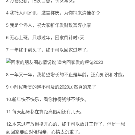
3.万物更新，旧疾当愈，长安常安。
4.我托人间寄讯，邀雪称庆，为你捎来清佳冬令
5.我是个俗人，祝大家新年发财致富奔小康
6.无心上班，只想过年，回家倒计时x天
7.一年终于到头了，终于可以回家过年了。
8.一年又一年，我希望增长的不止是年龄，还有知识和才能。
9.小时候听觉的遥不可及的2020居然真的来了
10.新年快不快乐，看你挣得钱够不够多。
11.每天起床都在算距离假期还有几天。
12.本来过年放假挺开心的，终于可以放开工作了，但是一想
到回家要面对催相亲，心情太沉重了。