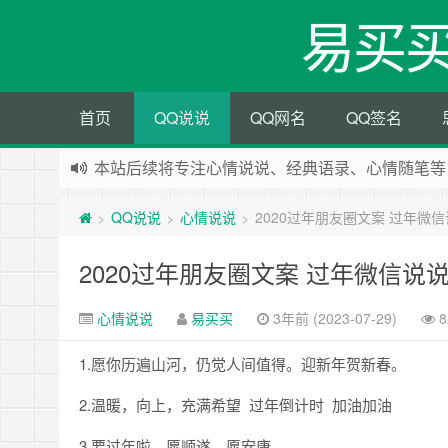
易买
首页
QQ说说
QQ网名
QQ签名
本站后续将专注心情说说、经典语录、心情随笔等
本站改版，下架友情链接
QQ说说
心情说说
2020过年朋友圈文案 过年微
>
>
>
2020过年朋友圈文案 过年微信说
心情说说
易买买
3年前 (2023-07-29)
8
1.愿你历遍山河，仍觉人间值得。迎新年贺新春。
2.温暖，向上，充满希望 过年倒计时 加油加油
3.要过年啦，愿顺遂，愿安康。