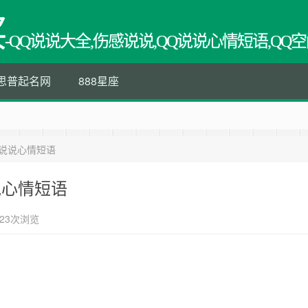
买
-QQ说说大全,伤感说说,QQ说说心情短语,QQ空
思普起名网
888星座
信说说心情短语
说心情短语
23次浏览