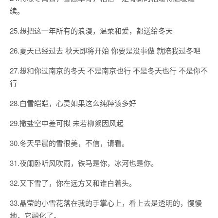
续。
25.想把这一年所有的浪漫，温柔和爱，都送给冬天
26.夏天已经过去 秋天即将开始 你要是没事做 就陪我过冬吧
27.想和你过南京的冬天 不是南京也行 不是冬天也行 不是你不
行
28.白雪皑皑，心灵如果这么纯粹该多好
29.撒盐空中差可拟 未若柳絮因风起
30.冬天早晨的雪很美，不信，请看。
31.夜阑卧听风吹雨，铁马是你，冰河也是你。
32.又下雪了，你在远方又和谁白着头。
33.晶莹的小雪花落在我的手掌心上，看上去是透明的，慢慢
地，它融化了。