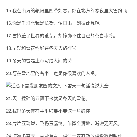
15.我在南方的艳阳里四季如春，你在北方的寒夜里大雪纷飞
16.你是千堆雪我是长街，怕日出一到彼此瓦解。
17.雪掩盖了世界的荒芜，却掩饰不住自己的苍白冰冷。
18.早就和雪花约好在冬天去旅行啦
19.冬天的雪是上帝写给人间的诗
20.写在雪地里的名字一定是你很喜欢的人吧。
21.天上揉碎的云飘下来就是冬天的雪花。
22.我把冬天握在手里啦要不要送一片给你
23.片片互玲珑，飞扬玉漏终。乍微全满地，渐密更无风。
24.待凛冬离去，雪融草青，相信一定有新的相逢将温暖延