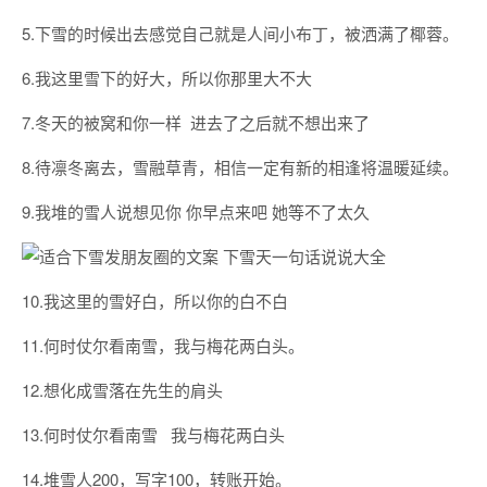
5.下雪的时候出去感觉自己就是人间小布丁，被洒满了椰蓉。
6.我这里雪下的好大，所以你那里大不大
7.冬天的被窝和你一样 进去了之后就不想出来了
8.待凛冬离去，雪融草青，相信一定有新的相逢将温暖延续。
9.我堆的雪人说想见你 你早点来吧 她等不了太久
10.我这里的雪好白，所以你的白不白
11.何时仗尔看南雪，我与梅花两白头。
12.想化成雪落在先生的肩头
13.何时仗尔看南雪 我与梅花两白头
14.堆雪人200，写字100，转账开始。