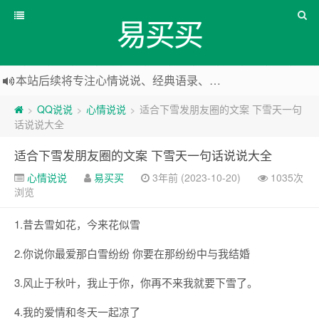
易买买
本站后续将专注心情说说、经典语录、心情随笔等
本站改版，下架友情链接
QQ说说
心情说说
适合下雪发朋友圈的文案 下雪天一句
>
>
>
话说说大全
适合下雪发朋友圈的文案 下雪天一句话说说大全
心情说说
易买买
3年前 (2023-10-20)
1035次
浏览
1.昔去雪如花，今来花似雪
2.你说你最爱那白雪纷纷 你要在那纷纷中与我结婚
3.风止于秋叶，我止于你，你再不来我就要下雪了。
4.我的爱情和冬天一起凉了