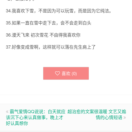
34.我喜欢下雪，不是因为可以玩雪，而是因为它纯洁。
35.如果一直在雪中走下去，会不会走到白头
36.漫天飞来 初次雪花 不由得我喜欢你
37.好像变成雪啊，这样就可以落在先生肩上了
喜欢 (
0
)
霸气爱情QQ说说：白天就应
超治愈的文案很温暖 文艺又煽
该沉下心来认真做事，晚上才
情的心情短语
好认真想你