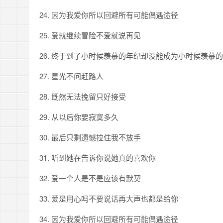
24. 因为我爱你所以回避所有可能偶遇途径
25. 爱就继续冒险不爱就说再见
26. 终于到了小时候羡慕的年纪却没能成为小时候羡慕
27. 星光不问赶路人
28. 既然无法挽留只好接受
29. 从以后你要寂寞多久
30. 最后只剩遗憾拉住我不放手
31. 听到她在告诉你说她真的喜欢你
32. 爱一个人是不是应该有默契
33. 爱是用心吗不要说话再大声也都是给你
34. 因为我爱你所以回避所有可能偶遇途径