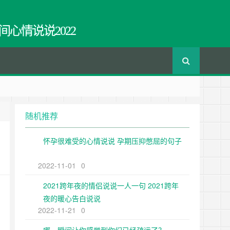
间心情说说2022
随机推荐
怀孕很难受的心情说说 孕期压抑憋屈的句子
2022-11-01
0
2021跨年夜的情侣说说一人一句 2021跨年
夜的暖心告白说说
2022-11-21
0