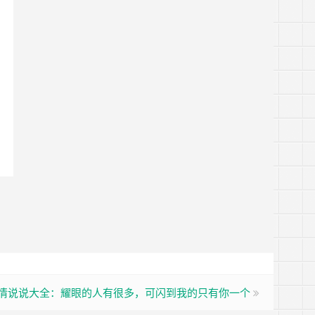
7爱情说说大全：耀眼的人有很多，可闪到我的只有你一个