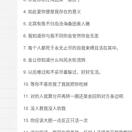
4. 如此爱你便是我存在的意义
5. 北冥有鱼不归岛沧海桑田美人礁
6. 我知道你与我不同你会安然你会无恙
7. 每个人都死于永无止尽的自我束缚且活在其中。
8. 会让你知道什么叫风水轮流转.
9. 以后难过和不妥尽量躲过，好好生活。
10. 等你不喜欢我了我就把你吃掉
11. 对的人就算分开再转一圈还是会回到对方身边吧.
12. 没人救我没人劝我
13. 你应该大胆一点反正只活一次