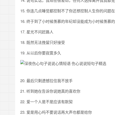
14. 说句实话，我现在很差劲，任何人选择离开我我都
15. 你连几点睡觉都控制不了你还想控制人生你的问题
16. 终于到了小时候羡慕的年纪却没能成为小时候羡慕
17. 星光不问赶路人
18. 既然无法挽留只好接受
19. 从以后你要寂寞多久
20. 最后只剩遗憾拉住我不放手
21. 听到她在告诉你说她真的喜欢你
22. 爱一个人是不是应该有默契
23. 爱是用心吗不要说话再大声也都是给你