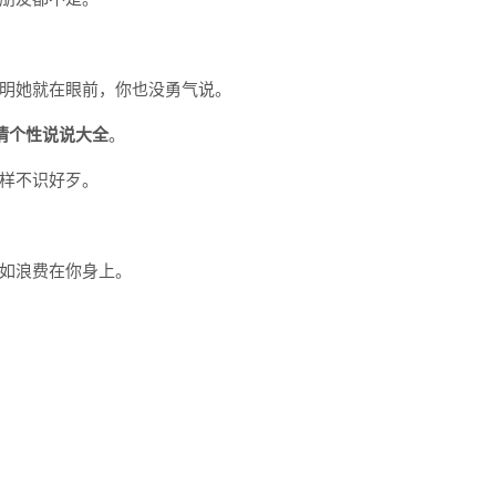
明明她就在眼前，你也没勇气说。
情个性说说大全
。
这样不识好歹。
如浪费在你身上。