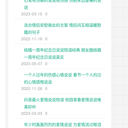
心里有伤痕的说说很伤感 伤疤永远是痛的说
说
2023-03-15
0
适合情侣安慰彼此的文案 情侣间互相温暖慰
籍的句子
2022-11-16
0
结婚一周年纪念日说说短语经典 朋友圈结婚
一周年纪念日说说真实
2023-05-07
0
一个人过年的伤感心情说说 春节一个人的过
的心情感慨说说
2022-11-26
0
抖音最火爱情说说短语 校园青春爱情说说唯
美好听
2023-03-03
0
年少时轰轰烈烈的爱情说说 为爱情流过眼泪