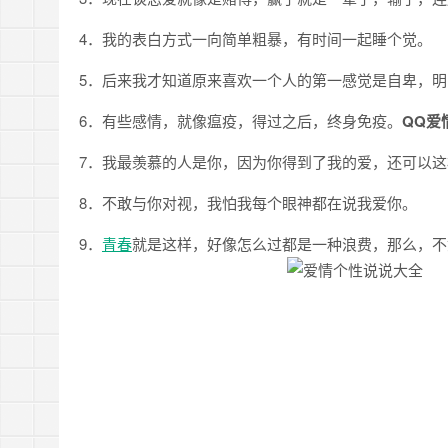
4．我的表白方式一向简单粗暴，有时间一起睡个觉。
5．后来我才知道原来喜欢一个人的第一感觉是自卑，
6．有些感情，就像瘟疫，得过之后，终身免疫。
QQ爱
7．我最羡慕的人是你，因为你得到了我的爱，还可以
8．不敢与你对视，我怕我每个眼神都在说我爱你。
9．
青春
就是这样，好像怎么过都是一种浪费，那么，不