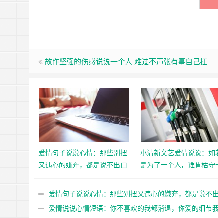
故作坚强的伤感说说一个人 难过不声张有事自己扛
爱情句子说说心情：那些别扭
小清新文艺爱情说说：如
又违心的嫌弃，都是说不出口
是为了一个人，谁肯枯守
的喜欢
城
爱情句子说说心情：那些别扭又违心的嫌弃，都是说不
喜欢
爱情说说心情短语：你不喜欢的我都消退，你爱的细节