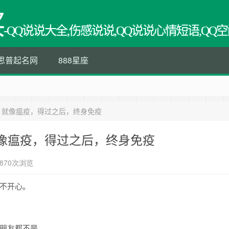
买
-QQ说说大全,伤感说说,QQ说说心情短语,QQ空
思普起名网
888星座
，就像瘟疫，得过之后，终身免疫
像瘟疫，得过之后，终身免疫
870次浏览
不开心。
连朋友都不是。