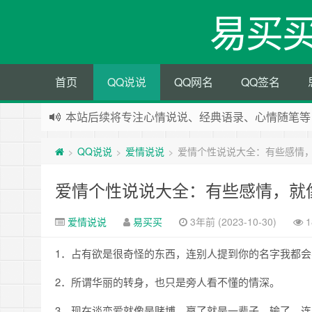
易买
首页
QQ说说
QQ网名
QQ签名
本站后续将专注心情说说、经典语录、心情随笔等
本站改版，下架友情链接
QQ说说
爱情说说
爱情个性说说大全：有些感情
>
>
>
爱情个性说说大全：有些感情，就
爱情说说
易买买
3年前 (2023-10-30)
1
1．占有欲是很奇怪的东西，连别人提到你的名字我都会
2．所谓华丽的转身，也只是旁人看不懂的情深。
3．现在谈恋爱就像是赌博，赢了就是一辈子，输了，