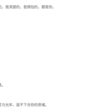
的，我渴望的，我惧怕的，都是你。
孩。
星与光年，装不下念你的思绪。