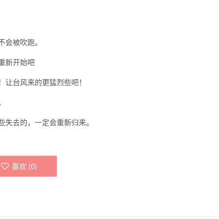
会不会被吹跑。
们重新开始吧
击！让台风来的更猛烈些吧！
。
那些失去的，一定会重新归来。
喜欢 (
0
)