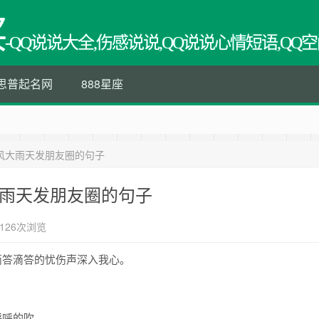
买
-QQ说说大全,伤感说说,QQ说说心情短语,QQ空
思普起名网
888星座
风大雨天发朋友圈的句子
大雨天发朋友圈的句子
126次浏览
滴答滴答的忧伤声深入我心。
呼呼的吹。