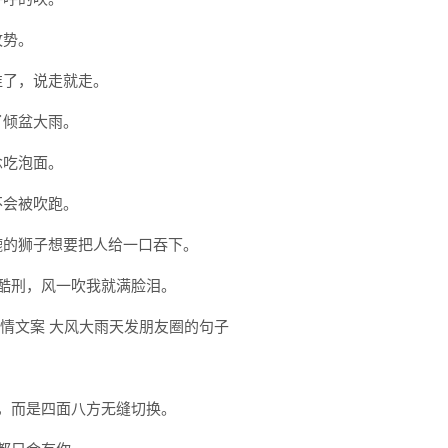
攻势。
谁了，说走就走。
了倾盆大雨。
念吃泡面。
不会被吹跑。
辘的狮子想要把人给一口吞下。
是酷刑，风一吹我就满脸泪。
来，而是四面八方无缝切换。