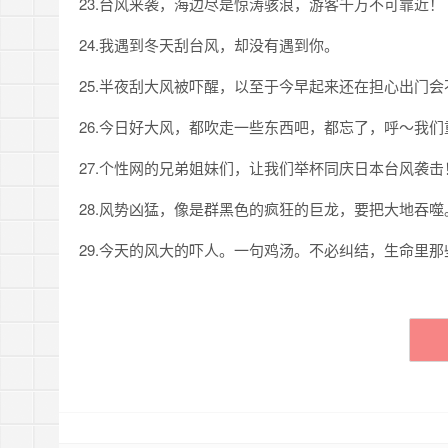
23.台风来袭，海边尽是惊涛骇浪，游客千万不可靠近！
24.我遇到冬天刮台风，却没有遇到你。
25.半夜刮大风被吓醒，以至于今早起来还在担心出门
26.今日好大风，都吹走一些东西吧，都忘了，呼～我
27.个性网的兄弟姐妹们，让我们举杯同庆日本台风袭
28.风势凶猛，像是群黑色的疯狂的巨龙，要把大地吞噬
29.今天的风大的吓人。一句鸡汤。不必纠结，生命里