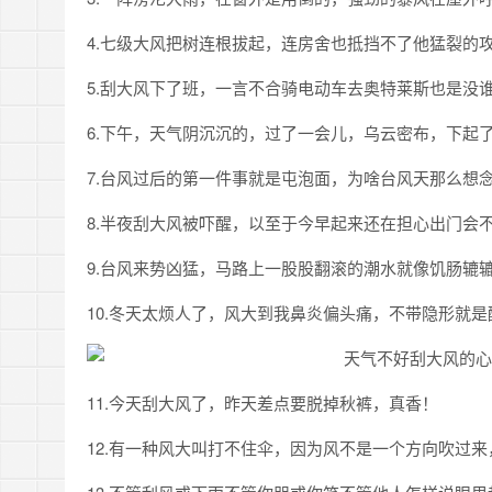
4.七级大风把树连根拔起，连房舍也抵挡不了他猛裂的
5.刮大风下了班，一言不合骑电动车去奥特莱斯也是没
6.下午，天气阴沉沉的，过了一会儿，乌云密布，下起
7.台风过后的第一件事就是屯泡面，为啥台风天那么想
8.半夜刮大风被吓醒，以至于今早起来还在担心出门会
9.台风来势凶猛，马路上一股股翻滚的潮水就像饥肠辘
10.冬天太烦人了，风大到我鼻炎偏头痛，不带隐形就
11.今天刮大风了，昨天差点要脱掉秋裤，真香！
12.有一种风大叫打不住伞，因为风不是一个方向吹过