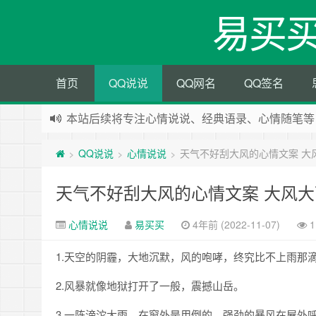
易买
首页
QQ说说
QQ网名
QQ签名
本站后续将专注心情说说、经典语录、心情随笔等
本站改版，下架友情链接
QQ说说
心情说说
天气不好刮大风的心情文案 大
>
>
>
天气不好刮大风的心情文案 大风
心情说说
易买买
4年前 (2022-11-07)
1
1.天空的阴霾，大地沉默，风的咆哮，终究比不上雨那
2.风暴就像地狱打开了一般，震撼山岳。
3.一阵滂沱大雨，在窗外是用倒的，强劲的暴风在屋外