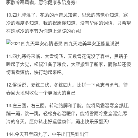
驱散冷寒风霜，愿你健康永陪身旁!
10.四九降温了，花落的声音风知道，思念的感觉心知道，寒
冷的温度冬知道，我的祝愿你知道，没有华丽的词语，只希望
在这寒冷的季节为你道上温暖的心意!
11.四九寒冬来临，大雪纷飞，无数雪花淹没了森林，黑瞎子
睡起了大觉，松鼠准备了粮食，大雁搬到了新家，而你却还傻
愣着看短信，快行动起来吧。
12.俗话说，夏练三伏，冬练四九。比拼一下意志与勇气，待
春回大地时收获一个更强大的自己
13.左三圈，右三圈，转动胳膊和手腕，能将风霜湿寒全部赶;
蹦一蹦，跳一跳，轻松身心温暖伴，能将雪雨冷意全驱完;寒
冷的冬天，愿你转出好运健康伴，蹦出快乐乐翻天!
144.今天甚至四九了，中午出门热到出汗