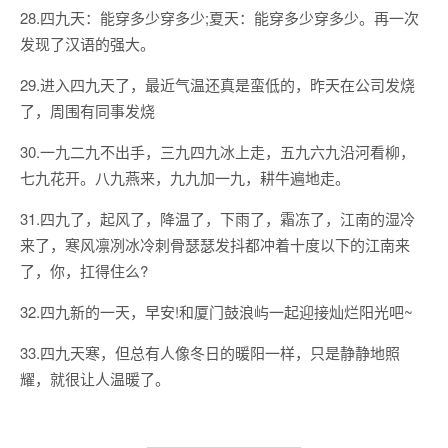
28.四九天：能穿多少穿多少;夏天：能穿多少穿多少。再一次
发现了汉语的强大。
29.进入四九天了，最近气温还真是蛮低的，昨天在公司发烧
了，周围有同事发烧
30.一九二九不出手，三九四九冰上走，五九六九沿河看柳，
七九花开。八九燕来，九九加一九，耕牛遍地走。
31.四九了，起风了，降温了，下雨了，霜冻了，江南的湿冷
来了，寒风凛冽冰冷刺骨瑟瑟发抖都冲着十度以下的江南来
了，你，扛得住么?
32.四九新的一天，早安!和厦门鼓浪屿一起迎接灿烂阳光吧~
33.四九天寒，但总有人像冬日的暖阳一样，只是静静地照
耀，就很让人温暖了。