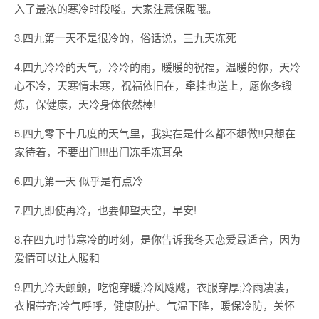
入了最浓的寒冷时段喽。大家注意保暖哦。
3.四九第一天不是很冷的，俗话说，三九天冻死
4.四九冷冷的天气，冷冷的雨，暖暖的祝福，温暖的你，天冷
心不冷，天寒情未寒，祝福依旧在，牵挂也送上，愿你多锻
炼，保健康，天冷身体依然棒!
5.四九零下十几度的天气里，我实在是什么都不想做!!只想在
家待着，不要出门!!!出门冻手冻耳朵
6.四九第一天 似乎是有点冷
7.四九即使再冷，也要仰望天空，早安!
8.在四九时节寒冷的时刻，是你告诉我冬天恋爱最适合，因为
爱情可以让人暖和
9.四九冷天颤颤，吃饱穿暖;冷风飕飕，衣服穿厚;冷雨凄凄，
衣帽带齐;冷气呼呼，健康防护。气温下降，暖保冷防，关怀