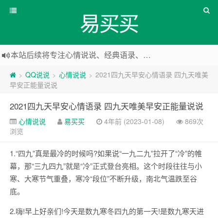
易买买
本站后续将专注心情说说、经典语录、心情随笔等
本站改版，下架友情链接
QQ说说
心情说说
2021四九天早安心情语录 四九天唯美
>
>
>
早安正能量说说
2021四九天早安心情语录 四九天唯美早安正能量说说
心情说说
易买买
4年前 (2023-01-08)
869次
浏览
1.“四九”真是最冷的时候吗?如果说“一九二九”拉开了“冷”的帷
幕，那“三九四九”就是“冷”正式登台亮相。这个时段往往与小
寒、大寒节气重叠，寒冷“段位”不断升级，南北气温跌至谷
底。
2.嗨!早上好亲们!今天是数九寒冬四九的第一天!是数九寒天进