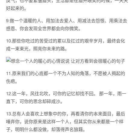
戾气，也不要紧皱眉头，生活都是在眉开眼笑的时候，一天天
好起来的。
9.做一个温暖的人、用加法去爱人、用减法去怨恨、用乘法去
感恩、你会发现全世界都会向你微笑。
10.那些你吃过的苦受过的累以及扛过的艰辛岁月，最终会化
成一束束光，照亮你未来的路。
11.原来我们的心底都一个不为人知的角落，不愿被人揭起的
伤疤。
12.这一年，风往北吹，可你的记忆却找不回。 那一年，雨一
直下，可你的思念却碎成沙。
13.总有人会喜欢上想象中的你，再看清你的本来面目，最后
唾弃你，说你原来是这样一个人，但其实你从来都是一个样
子，明明什么都没做，却落得声名狼藉。