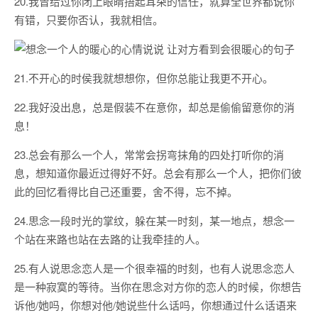
20.我曾给过你闭上眼睛捂起耳朵的信任，就算全世界都说你
有错，只要你否认，我就相信。
21.不开心的时侯我就想想你，但你总能让我更不开心。
22.我好没出息，总是假装不在意你，却总是偷偷留意你的消
息！
23.总会有那么一个人，常常会拐弯抹角的四处打听你的消
息，想知道你最近过得好不好。总会有那么一个人，把你们彼
此的回忆看得比自己还重要，舍不得，忘不掉。
24.思念一段时光的掌纹，躲在某一时刻，某一地点，想念一
个站在来路也站在去路的让我牵挂的人。
25.有人说思念恋人是一个很幸福的时刻，也有人说思念恋人
是一种寂寞的等待。当你在思念对方你的恋人的时候，你想告
诉他/她吗，你想对他/她说些什么话吗，你想通过什么话语来