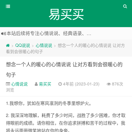
易买买
本站后续将专注心情说说、经典语录、心情随笔等
本站改版，下架友情链接
QQ说说
心情说说
想念一个人的暖心的心情说说 让对方
>
>
>
看到会很暖心的句子
想念一个人的暖心的心情说说 让对方看到会很暖心的
句子
心情说说
易买买
4年前 (2023-01-23)
876次
浏览
1.我想你，犹如在寒风凛冽的冬季里想炉火。
2. 我深深地理解，耗费了多少时间，战胜了多少困难，你才取
得眼前的成绩。请你相信，在你追求拼搏和苦干的过程中，我
将永远面带微笑地站在你的身旁。