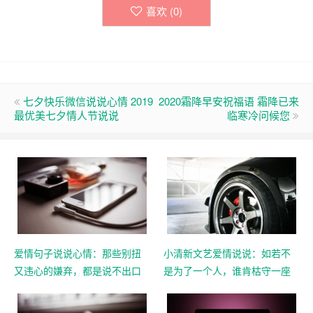
喜欢 (
0
)
七夕快乐微信说说心情 2019
2020霜降早安祝福语 霜降已来
最优美七夕情人节说说
临寒冷问候您
爱情句子说说心情：那些别扭
小清新文艺爱情说说：如若不
又违心的嫌弃，都是说不出口
是为了一个人，谁肯枯守一座
的喜欢
城