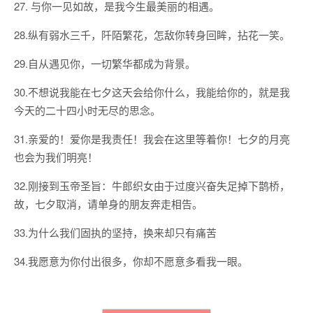
27. 与你一见如故，是我今生最美丽的相遇。
28.纵有弱水三千，阡陌繁花，怎敌你转身回眸，拈花一笑。
29.自从遇见你，一切繁华都成为背景。
30.不想说我能在七夕这天会给你什么，我能给你的，就是我
今天的二十四小时无尽的思念。
31.亲爱的！爱你是我责任！我会在这里等着你！七夕的月亮
也会为我们明亮！
32.刚接到玉帝圣旨：牛郎织女由于过度兴奋失足掉下鹊桥，
故，七夕取消，请单身的朋友奔走相告。
33.为什么我们固执的坚持，换来却只有痛苦
34.我愿意为你付出很多，你却不愿意多看我一眼。