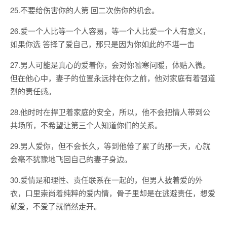
25.不要给伤害你的人第 回二次伤你的机会。
26.爱一个人比等一个人容易，等一个人比爱一个人有意义，
如果你选 答择了爱自己，那只是因为你如此的不堪一击
27.男人可能是真心的爱着你，会对你嘘寒问暖，体贴入微。
但在他心中，妻子的位置永远排在你之前，他对家庭有着强道
烈的责任感。
28.他时时在捍卫着家庭的安全，所以，他不会把情人带到公
共场所，不希望让第三个人知道你们的关系。
29.男人爱你，但不会长久，等到他倦了累了的那一天，心就
会毫不犹豫地飞回自己的妻子身边。
30.爱情是和理性、责任联系在一起的，但男人披着爱的外
衣，口里崇尚着纯粹的爱内情，骨子里却是在逃避责任，想爱
就爱，不爱了就悄然走开。