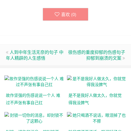
喜欢 (
0
)
人到中年生活无奈的句子 中
很伤感的重度抑郁的伤感句子
年人精辟的人生感悟
抑郁到崩溃的文案
故作坚强的伤感说说一个人 难
是不是我好人做太久，你就觉
过不声张有事自己扛
得我没脾气