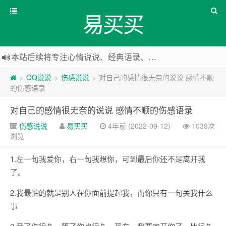
易买买
本站后续将专注心情说说、经典语录、心情随笔等
本站改版，下架友情链接
QQ说说
伤感说说
对自己的感情很无奈的说说 感情不顺
>
>
>
的伤感语录
对自己的感情很无奈的说说 感情不顺的伤感语录
伤感说说
易买买
4年前 (2022-09-12)
1039次
浏览
1.左一句我爱你，右一句我想你，可到最后你还不是离开我
了。
2.我最怕的就是别人在你面前提起我，而你只有一句关我什么
事