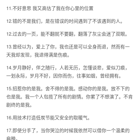
11.不好意思 我又高估了我在你心里的位置
12.错的不是我们，是在错误的时间遇到了不该遇到的人。
12.过去的一页，能不翻就不要翻，翻落了灰尘会迷了双眼。
13.曾经以为，爱上了你，我也还是可以全身而退，然而有一
天我却发现，我退得满是伤痕。
14.岁月静好，伴之随行，人若无历，怎懂谈悲，爱似刀痕，
一划永际，岁月不好，因你而伤，往事如烟，曾经拥有。
15.招惹你的是我。舍不得的是我。感动你的是我。放不下的
也是我。我一个人包揽了所有的剧情。你累了不想演了。不肯
剧终的是我。
16.用技术打造低炭节能又安全的取暖气。
17.即使分手了，当你哭泣的时候我依然可以借你一个温柔的
肩膀。