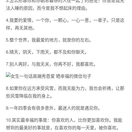
3.怎么形容你和你朝思暮想的人在一起了的感觉？你曾是我无
法入睡的原因，而今是我不想起床的理由。
4.我要的爱情，一个你，一颗心，一心一意，一辈子。只是这
样，再无其他。
5.整个世界，我最爱的地方，就是你的左右。
6.晴天，阴天，下雨天，都不及和你聊天。
7.别人再好，与我无关，你再不好，我都喜欢。
8.如果你在远方承受风雪，而我无能为力，我也会祈祷，让那
些风雪降临在我的身上。
9.一年四季会有很多意外，最迷人的就是遇见你。
10.其实最幸福的事是：你喜欢的人，比你更加喜欢你。我能
想到的最美好的事就是，在喜欢你的每一天里，被你喜欢。