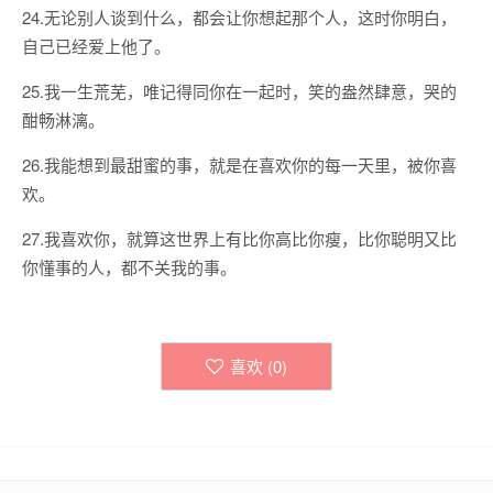
24.无论别人谈到什么，都会让你想起那个人，这时你明白，
自己已经爱上他了。
25.我一生荒芜，唯记得同你在一起时，笑的盎然肆意，哭的
酣畅淋漓。
26.我能想到最甜蜜的事，就是在喜欢你的每一天里，被你喜
欢。
27.我喜欢你，就算这世界上有比你高比你瘦，比你聪明又比
你懂事的人，都不关我的事。
喜欢 (
0
)