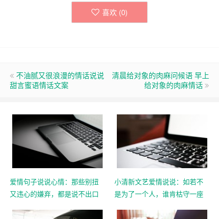
喜欢 (
0
)
不油腻又很浪漫的情话说说
清晨给对象的肉麻问候语 早上
甜言蜜语情话文案
给对象的肉麻情话
爱情句子说说心情：那些别扭
小清新文艺爱情说说：如若不
又违心的嫌弃，都是说不出口
是为了一个人，谁肯枯守一座
的喜欢
城