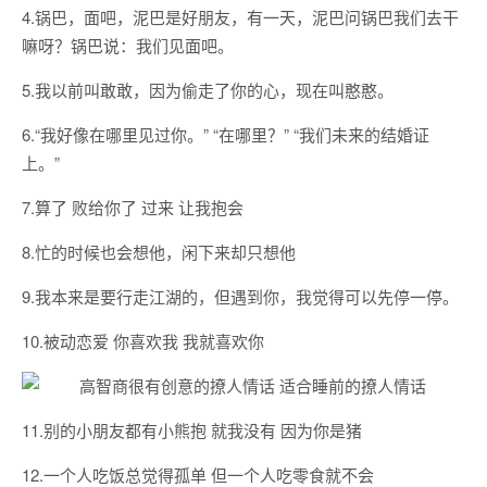
4.锅巴，面吧，泥巴是好朋友，有一天，泥巴问锅巴我们去干
嘛呀？锅巴说：我们见面吧。
5.我以前叫敢敢，因为偷走了你的心，现在叫憨憨。
6.“我好像在哪里见过你。” “在哪里？” “我们未来的结婚证
上。”
7.算了 败给你了 过来 让我抱会
8.忙的时候也会想他，闲下来却只想他
9.我本来是要行走江湖的，但遇到你，我觉得可以先停一停。
10.被动恋爱 你喜欢我 我就喜欢你
11.别的小朋友都有小熊抱 就我没有 因为你是猪
12.一个人吃饭总觉得孤单 但一个人吃零食就不会