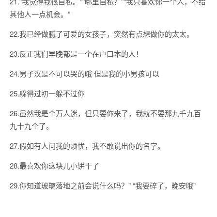
21.“我觉得我很自私。”“哪里自私？”“我只喜欢你一个人，不给
其他人一点机会。”
22.我已经做腻了可爱的女孩子，突然有点想做你的太太。
23.反正我们早晚都是一个在户口本的人！
24.男子汉是不可以哭的哦 但是我的小男孩可以
25.躲得过初一躲不过你
26.虽然我是个万人迷，但只要你来了，我就不要那九千九百
九十九个了。
27.假如有人问我的烦忧，我不敢说出你的名字。
28.最喜欢你这块儿小饼干了
29.你知道玻璃落地之前会说什么吗？” “我要碎了，晚安哦”