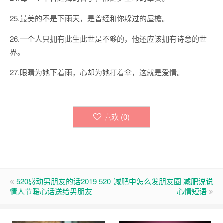
25.最美的不是下雨天，是曾经和你躲过的屋檐。
26.一个人只拥有此生此世是不够的，他还应该拥有诗意的世
界。
27.眼睛为她下着雨，心却为她打着伞，这就是爱情。
喜欢 (
0
)
520感动男朋友的话2019 520
减肥中怎么发朋友圈 减肥说说
情人节暖心话送给男朋友
心情短语