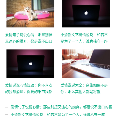
爱情句子说说心情：那些别扭
小清新文艺爱情说说：如若不
又违心的嫌弃，都是说不出口
是为了一个人，谁肯枯守一座
的喜欢
城
爱情说说心情短语：你不喜欢
爱情说说大全：余生如果不是
的我都消退，你爱的细节我都
你，那么其他人都是将就
翻倍
爱情句子说说心情：那些别扭又违心的嫌弃，都是说不出口的喜
欢
小清新文艺爱情说说：如若不是为了一个人，谁肯枯守一座