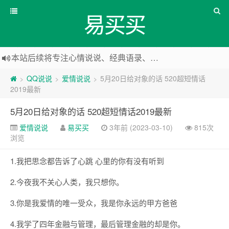
易买买
本站后续将专注心情说说、经典语录、心情随笔等
本站改版，下架友情链接
QQ说说
爱情说说
5月20日给对象的话 520超短情话
>
>
>
2019最新
5月20日给对象的话 520超短情话2019最新
爱情说说
易买买
3年前 (2023-03-10)
815次
浏览
1.我把思念都告诉了心跳 心里的你有没有听到
2.今夜我不关心人类，我只想你。
3.你是我爱情的唯一受众，我是你永远的甲方爸爸
4.我学了四年金融与管理，最后管理金融的却是你。