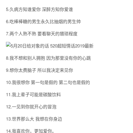
5.久病方知谁爱你 深醉方知你爱谁
6.吃棒棒糖的男生永久比抽烟的男生帅
7.两个人熟不熟 要看聊天的猥琐程度
8.我不想和别人拥抱 因为那里没有你的心跳
9.想你太费脑子 所以我决定来见你
10.我很想你 第一句是假的 第二句也是假的
11.我上辈子可能是碳酸饮料
12.一见到你就开心的冒泡
13.世界那么大 我想在你身边
14.我喜欢你，更加爱你。