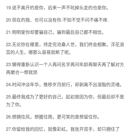
19.说不离开的是你，后来一声不吭掉头走的也是你。
20.现在的我、也可以没有你.不知不觉不问不痛不痒.
21.明明爱你却要骗自己，骗到最后自己都不相信。
22.无论你在哪里，待走完沧桑人世，我们终会相聚。浮花浪
蕊的人生，哪那么容易就断了呢。
23.懒得重新认识一个人再问名字再问年龄再聊天再了解对方
再磨合一想就烦
24.时间冲淡年华，推移岁月前行，却剥离不出溶脂的灵魂。
25.最终我成为了更好的自己，起初是因为你，但最后却不是
为了你。
26.想拥住风，想握住雨，更可笑的是想留住你。
27.你留给我的回忆，就像彩虹。我张开双手，却只拥住了