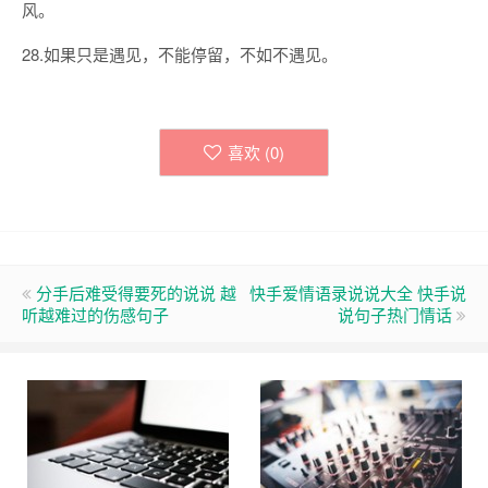
风。
28.如果只是遇见，不能停留，不如不遇见。
喜欢 (
0
)
分手后难受得要死的说说 越
快手爱情语录说说大全 快手说
听越难过的伤感句子
说句子热门情话