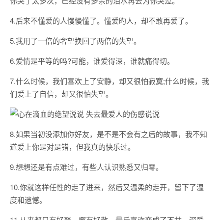
你哭了太多次，已经没有多余的泪水再去为你哭泣。
4.后来不懂爱的人慢慢懂了。懂爱旳人，却不敢再爱了。
5.我用了一倍的奢望换回了两倍的失望。
6.爱情是平等的吗?可能，谁爱得深，谁就痛得切。
7.什么时候，我们喜欢上了安静，却又很怕寂寞;什么时候，我
们爱上了自信，却又很怕失望。
8.如果当初没添加你好友，是不是不会有之后的故事，我不知
道爱上你是对是错，但我真的快乐过。
9.想想还是有点难过，有些人认识熟悉又归零。
10.你就这样任性的走了进来，然后又温柔的走开，留下了温
度和遗憾。
11.从来都只有好聚，哪有好散。最后喜欢变成了不甘，深爱