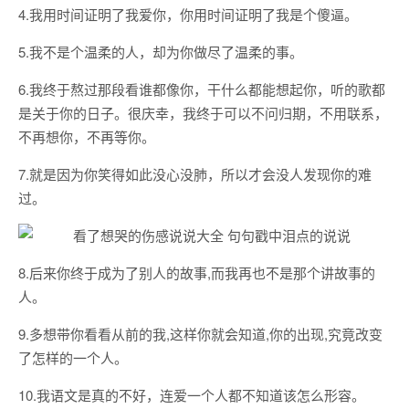
4.我用时间证明了我爱你，你用时间证明了我是个傻逼。
5.我不是个温柔的人，却为你做尽了温柔的事。
6.我终于熬过那段看谁都像你，干什么都能想起你，听的歌都
是关于你的日子。很庆幸，我终于可以不问归期，不用联系，
不再想你，不再等你。
7.就是因为你笑得如此没心没肺，所以才会没人发现你的难
过。
8.后来你终于成为了别人的故事,而我再也不是那个讲故事的
人。
9.多想带你看看从前的我,这样你就会知道,你的出现,究竟改变
了怎样的一个人。
10.我语文是真的不好，连爱一个人都不知道该怎么形容。