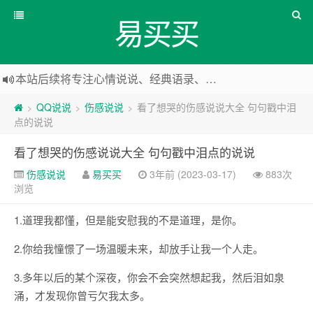
易买买
本站后续将专注心情说说、经典语录、心情随笔等
本站改版，下架友情链接
QQ说说
伤感说说
看了想哭的伤感说说大全 句句戳中泪
>
>
>
点的说说
看了想哭的伤感说说大全 句句戳中泪点的说说
伤感说说
易买买
3年前 (2023-03-17)
883次
浏览
1.道理我都懂，但是能安慰我的不是道理，是你。
2.你给我憧憬了一场温暖未来，却放手让我一个人走。
3.多年以后的某个深夜，你会不会突然想起我，然后泪如泉
涌，才发现你曾亏欠我太多。