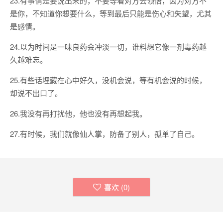
23.有事情是要说出来的，不要等着对方去领悟，因为对方不
是你，不知道你想要什么，等到最后只能是伤心和失望，尤其
是感情。
24.以为时间是一味良药会冲淡一切，谁料想它像一剂毒药越
久越难忘。
25.有些话埋藏在心中好久，没机会说，等有机会说的时候，
却说不出口了。
26.我没有再打扰他，他也没有再想起我。
27.有时候，我们就像仙人掌，防备了别人，孤单了自己。
喜欢 (
0
)