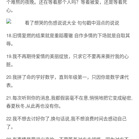
个难熬的夜晚。还在等着那个人吗？等着被爱，还是等着死
心。
18.旧情复燃的结果就是重蹈覆辙 自作多情的下场就是自取其
辱。
19.我不再期待爱情的美丽绽放，只求它不要再来撕拧我的心
脏。
20.我拼了命的学好数学，直到年级第一，只因你是数学课代
表。
21.每次听到你的消息,我都假装毫不在意,悄悄地把它变成秘密,
春夏秋冬,从此再也没有你。
22.我不想去讨好你了,换句话说,我不想浪费时间去感动自己
了。