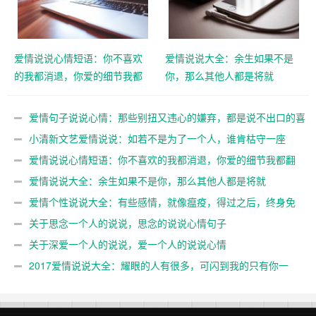
爱情说说心情短语：你不喜欢
爱情说说大全：余生如果不是
的我都消退，你爱的细节我都
你，那么其他人都是将就
翻倍
爱情句子说说心情：那些别扭又违心的嫌弃，都是说不出口的喜
欢
小清新文艺爱情说说：如若不是为了一个人，谁肯枯守一座
城
爱情说说心情短语：你不喜欢的我都消退，你爱的细节我都翻
倍
爱情说说大全：余生如果不是你，那么其他人都是将就
爱情个性说说大全：有些感情，就像瘟疫，得过之后，终身免
疫
关于思念一个人的说说，思念的说说心情句子
关于深爱一个人的说说，爱一个人的说说心情
2017爱情说说大全：耀眼的人有很多，可闪到我的只有你一
个