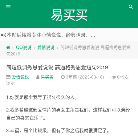
易买买
本站后续将专注心情说说、经典语录、心情随笔等
本站改版，下架友情链接
QQ说说
爱情说说
简短低调秀恩爱说说 高逼格秀恩爱短
>
>
>
句2019
简短低调秀恩爱说说 高逼格秀恩爱短句2019
爱情说说
易买买
3年前 (2023-03-18)
849次
浏览
1.你就是那个我等了很久很久的人。
2.我多希望这部爱情片的男女主角是我们，这样我们可以演绎
自己的喜怒哀乐了。
3.幸福，是个比较级，但有了你之后我就很满足了。