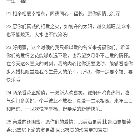
一生幸福!
21.相亲相爱幸福永，同德同心幸福长。愿你俩情比海深!
22.愿你们真诚的相爱之火，如初升的太阳，越久越旺;让众水
也不能熄灭，大水也不能淹没!
23.好闺蜜，这个时候的我只想以爱的名义来祝福你们。希望
你们的爱情之花能够永远不败，也希望岁月带不走爱的情怀。
在今天这么喜庆的时刻，我的内心比你还要激动，能够看着你
步入婚礼殿堂是我今生最大的荣幸。所以，你一定要幸福、要
快乐哦!
24.两朵香花正娇俏，一双新人欢喜笑。鞭炮齐鸣真热闹，喜
气迎门多美好。牵手彼此不放松，真爱一生永相随。来年三口
和睦过，一世欢悦享幸福。祝亲爱的新婚快乐。
25.亲爱的还闺蜜，愿你们的爱情：比美洒更美;比膏油更加馨
香;比蜂房下滴的蜜更甜;且比极贵的珍宝更加宝贵!