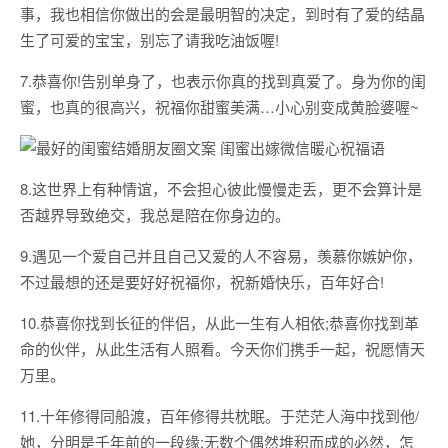
事，我也相信你做出的会是最明智的决定，到时有了爱的结晶
生了可爱的宝宝，别忘了请我吃油饭喔!
7.恭喜你!告别单身了，也表示你真的找到真爱了。身为你的闺
蜜，也真的很高兴，祝福你甜蜜美满…小心别变成黄脸婆喔~
8.这世界上有种情谊，不会担心彼此慢慢走丢，更不会算计是
否越界导致绝交，我总是陪在你身边的。
9.遇见一个爱自己并且自己又爱的人不容易，羡慕你嫉妒你，
不过最想的还是要好好祝福你，祝新婚快乐，百年好合!
10.恭喜你找到长征的伴侣，从此一生有人相依;恭喜你找到革
命的伙伴，从此生活有人照看。今天你们携手一起，祝愿情天
万里。
11.十年修得同船渡，百年修得共枕眠。于茫茫人海中找到他/
她，分明是千年前的一段缘;无数个偶然堆积而成的必然，怎