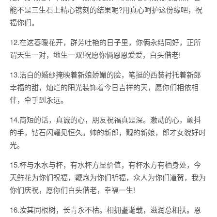
能不是三生石上精心镌刻的结果呢?用真心呵护这份缘吧，祝
福你们。
12.在这春暧花开，群芳吐艳的日子里，你俩永结同好，正所
谓天生一对，地生一双!祝愿你俩恩恩爱爱，白头偕老!
13.洁白的婚纱掩映着新娘娇媚的脸，笔挺的西装衬托着新郎
幸福的甜，灿烂的阳光装饰着今日吉祥的天，愿你们相依相
伴，牵手到永远。
14.简短的话，真诚的心，朋友祝福真是深。激动的心，颤抖
的手，钻石闪耀见恒久。帅的新郎，靓的新娘，郎才女貌好时
光。
15.杯与水水与杯，有水杯方显价值，有杯水方有栖身处，今
天鲜花为你们祝福，鞭炮为你们祈福，众人为你们道贺，我为
你们庆祝，愿你们白头偕老，幸福一生!
16.汝其同根树，长青永不枯。相拥耋耄载，滋润总相扶。恩