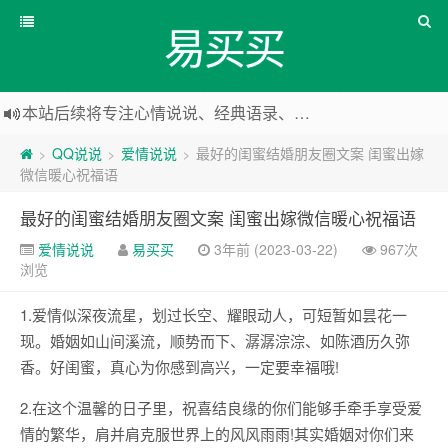
易买买
本站后续将专注心情说说、经典语录、心情随笔等
本站改版，下架友情链接
QQ说说
爱情说说
最好的闺蜜结婚朋友圈文案 闺蜜出嫁
>
>
>
微信暖心祝福语
最好的闺蜜结婚朋友圈文案 闺蜜出嫁微信暖心祝福语
爱情说说
易买买
3年前 (2023-03-22)
967次
浏览
1.爱情似深夜流星，划过长空、耀眼动人，可短暂如昙花一
现。婚姻如山间溪流，顺势而下、潺潺淙淙、如陈酒历久弥
香。好闺蜜，真心为你感到高兴，一定要幸福哦!
2.在这个温馨的日子里，祝喜结良缘的你们能够手牵手享受爱
情的繁华，肩并肩克服世界上的风风雨雨!其实婚姻对你们来