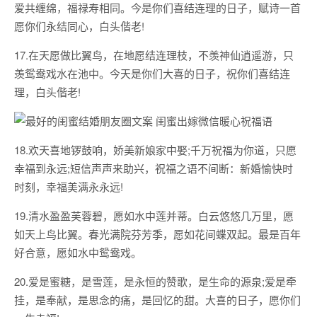
爱共缠绵，福禄寿相同。今是你们喜结连理的日子，赋诗一首
愿你们永结同心，白头偕老!
17.在天愿做比翼鸟，在地愿结连理枝，不羡神仙逍遥游，只
羡鸳鸯戏水在池中。今天是你们大喜的日子，祝你们喜结连
理，白头偕老!
18.欢天喜地锣鼓响，娇美新娘家中娶;千万祝福为你道，只愿
幸福到永远;短信声声来助兴，祝福之语不间断：新婚愉快时
时刻，幸福美满永永远!
19.清水盈盈芙蓉碧，愿如水中莲并蒂。白云悠悠几万里，愿
如天上鸟比翼。春光满院芬芳季，愿如花间蝶双起。最是百年
好合意，愿如水中鸳鸯戏。
20.爱是蜜糖，是雪莲，是永恒的赞歌，是生命的源泉;爱是牵
挂，是奉献，是思念的痛，是回忆的甜。大喜的日子，愿你们