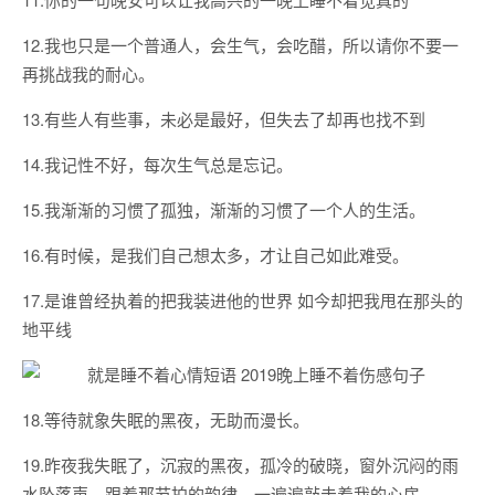
12.我也只是一个普通人，会生气，会吃醋，所以请你不要一
再挑战我的耐心。
13.有些人有些事，未必是最好，但失去了却再也找不到
14.我记性不好，每次生气总是忘记。
15.我渐渐的习惯了孤独，渐渐的习惯了一个人的生活。
16.有时候，是我们自己想太多，才让自己如此难受。
17.是谁曾经执着的把我装进他的世界 如今却把我甩在那头的
地平线
18.等待就象失眠的黑夜，无助而漫长。
19.昨夜我失眠了，沉寂的黑夜，孤冷的破晓，窗外沉闷的雨
水坠落声，跟着那节拍的韵律，一遍遍敲击着我的心房。