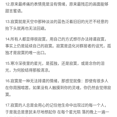
12.原来最疼痛的表情竟是没有情绪，原来最残忍的画面能够
甜言蜜语。
13.寂寞就是天空中那种淡淡的蓝色泛着旧旧的光芒不经意的
抬下头就再也无法回避。
14.所有人都显得很寂寞，用自己的方式想尽办法排遣寂寞，
事实上仍是延续自己的寂寞。寂寞是造化对群居者的诅咒，孤
独才是寂寞的唯一出口。
15.寒冷深夜里的星光，是孤独，还是寂寞，或是念你的泪
光，为何胶结得那般清凉。
16.寂寞是一种无法排遣的情绪，那感觉就像：即使有很多人
在你周围喧嚣，如果没有人触摸到你的灵魂，你仍然会觉得寂
寞。
17.寂寞的人总是会用心的记住他生命中出现过的每一个人，
于是我总是意犹未尽地想起你 在每个星光陨 落的晚上一遍一