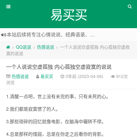
易买买
本站后续将专注心情说说、经典语录、心情随笔等
本站改版，下架友情链接
QQ说说
伤感说说
一个人说说空虚孤独 内心孤独空虚寂
>
>
>
寞的说说
一个人说说空虚孤独 内心孤独空虚寂寞的说说
伤感说说
易买买
3年前 (2023-04-06)
912次
浏览
1.清醒一点吧，世上没有未完的事，只有未死的心。
2.我们都是寂寞惯了的人。
3.那些琐碎的回忆就像电影，在脑海中辗转不停。
4.总是那样的懦弱，总是在你走之后看你的背影。