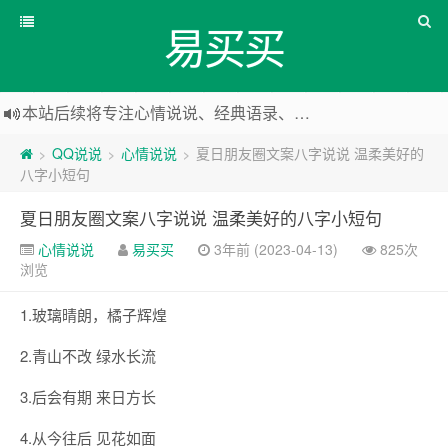
易买买
本站后续将专注心情说说、经典语录、心情随笔等
本站改版，下架友情链接
QQ说说
心情说说
夏日朋友圈文案八字说说 温柔美好的
>
>
>
八字小短句
夏日朋友圈文案八字说说 温柔美好的八字小短句
心情说说
易买买
3年前 (2023-04-13)
825次
浏览
1.玻璃晴朗，橘子辉煌
2.青山不改 绿水长流
3.后会有期 来日方长
4.从今往后 见花如面