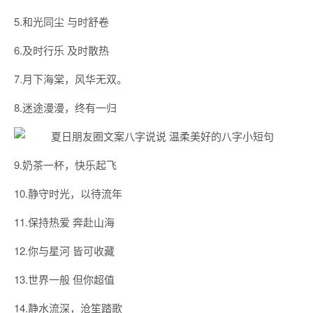
5.和光同尘 与时舒卷
6.及时行乐 及时散热
7.月下海棠，风华无双。
8.迷途漫漫，终有一归
9.奶茶一杯，快乐起飞
10.静守时光，以待流年
11.保持热爱 奔赴山海
12.你与星河 皆可收藏
13.世界一般 但你超值
14.静水流深，沧笙踏歌