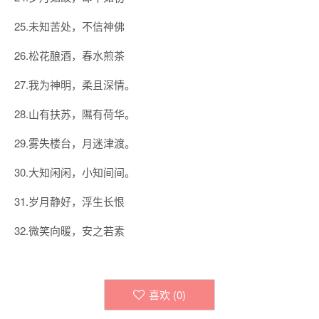
25.未知苦处，不信神佛
26.松花酿酒，春水煎茶
27.我为神明，柔且深情。
28.山有扶苏，隰有荷华。
29.雾失楼台，月迷津渡。
30.大知闲闲，小知间间。
31.岁月静好，浮生长恨
32.微笑向暖，安之若素
喜欢 (
0
)