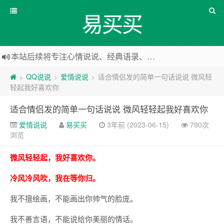
易买买
本站后续将专注心情说说、经典语录、心情随笔等
本站改版，下架友情链接
QQ说说
爱情说说
适合情侣发的简单一句话说说 微风轻
>
>
>
轻起我好喜欢你
适合情侣发的简单一句话说说 微风轻轻起我好喜欢你
爱情说说
易买买
3年前 (2023-06-15)
790次
浏览
微风轻轻起，我好喜欢你。
冷风冷风吹，我在等你归。
我不擅绘画，不能画出你帅气的脸庞。
我不善言语，不能说给你美丽的情话。