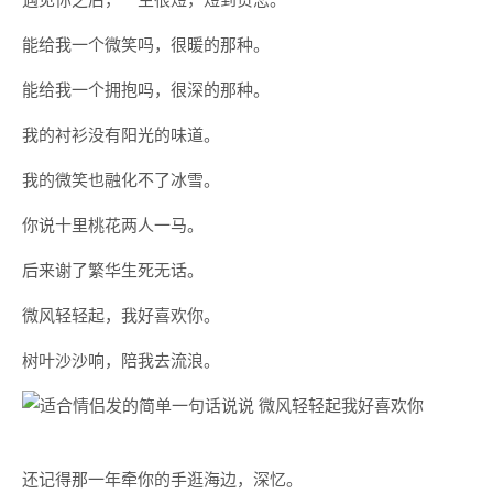
能给我一个微笑吗，很暖的那种。
能给我一个拥抱吗，很深的那种。
我的衬衫没有阳光的味道。
我的微笑也融化不了冰雪。
你说十里桃花两人一马。
后来谢了繁华生死无话。
微风轻轻起，我好喜欢你。
树叶沙沙响，陪我去流浪。
还记得那一年牵你的手逛海边，深忆。