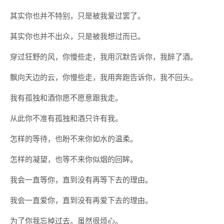
其实你也并不特别，只是被我爱过罢了。
其实你也并不出众，只是被我想过而已。
穿过狂野的风，你慢些走，我用沉默告诉你，我醉了酒。
飘向天边的云，你慢些走，我用奔跑告诉你，我不回头。
我有孤独和酒你愿不愿意跟我走。
从此你不准有孤独和酒只许有我。
怎样的等待，也盼不来你如水的温柔。
怎样的凝望，也等不来你似烟的回眸。
我会一直等你，直到没有再等下去的理由。
我会一直爱你，直到没有再爱下去的理由。
为了你我忘掉过去。虽然很烦心。