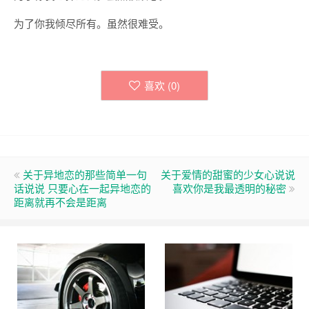
为了你我倾尽所有。虽然很难受。
喜欢 (
0
)
关于异地恋的那些简单一句
关于爱情的甜蜜的少女心说说
话说说 只要心在一起异地恋的
喜欢你是我最透明的秘密
距离就再不会是距离