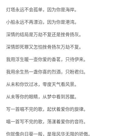
灯塔永远不会孤单，因为你是海岸。
小船永远不再漂泊，因为你是港湾。
深情的结局是万劫不复还是挫骨扬灰。
深情即死罪又怎怕挫骨扬灰万劫不复。
我用浮生暖一壶你爱的香茗，只待伊来。
我用余生热一盏你喜的烈酒，只盼君归。
从未和你饮过冰，零度天气看风景。
从未等你的眼睛，从梦中看到苏醒。
写一首唱不完的歌，起伏着爱你的旋律。
唱一首写不完的歌，荡漾着爱你的音符。
你就像向日葵一般，是我风华无限的骄傲。