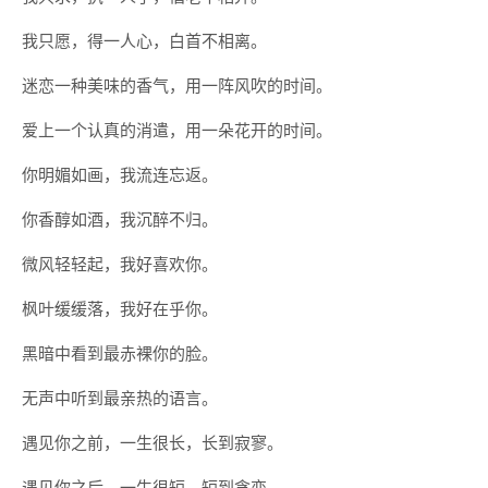
我只愿，得一人心，白首不相离。
迷恋一种美味的香气，用一阵风吹的时间。
爱上一个认真的消遣，用一朵花开的时间。
你明媚如画，我流连忘返。
你香醇如酒，我沉醉不归。
微风轻轻起，我好喜欢你。
枫叶缓缓落，我好在乎你。
黑暗中看到最赤裸你的脸。
无声中听到最亲热的语言。
遇见你之前，一生很长，长到寂寥。
遇见你之后，一生很短，短到贪恋。