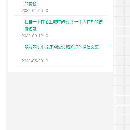
的说说
2023-04-08
0
独自一个在陌生城市的说说 一个人在外的伤
感语录
2022-09-12
0
朋友圈吃小龙虾的说说 晒吃虾的微信文案
2023-05-29
0