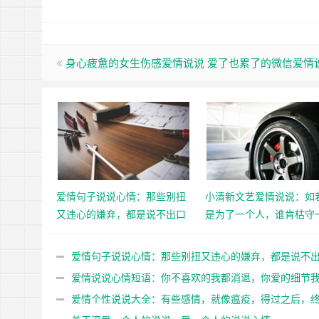
身心疲惫的女生伤感爱情说说 爱了也累了的微信爱情
爱情句子说说心情：那些别扭
小清新文艺爱情说说：如
又违心的嫌弃，都是说不出口
是为了一个人，谁肯枯守
的喜欢
城
爱情句子说说心情：那些别扭又违心的嫌弃，都是说不
喜欢
爱情说说心情短语：你不喜欢的我都消退，你爱的细节
倍
爱情个性说说大全：有些感情，就像瘟疫，得过之后，