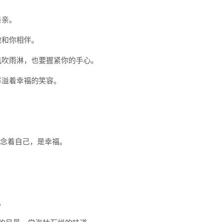
亲亲。
做和你相伴。
风吹雨淋，也要握紧你的手心。
洋溢着幸福的笑容。
惦念着自己，是幸福。
。