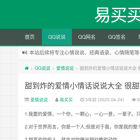
易买
首页
QQ说说
QQ网名
QQ签名
本站后续将专注心情说说、经典语录、心情随笔等
本站改版，下架友情链接
QQ说说
爱情说说
甜到炸的爱情小情话说说大全 
>
>
>
甜到炸的爱情小情话说说大全 很
爱情说说
易买买
3年前 (2023-04-24)
8
1.我要的爱情，一个你，一颗心，一心一意，一辈子。
2.对于世界而言，你是一个人;但是对于我，你是我的整
3.越喜欢你的人，就会对你做出越幼稚的动作。