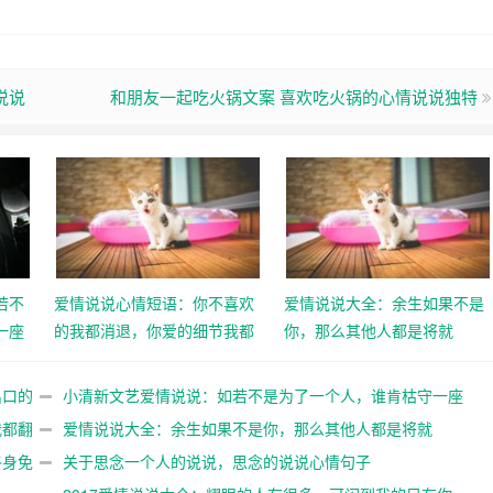
说说
和朋友一起吃火锅文案 喜欢吃火锅的心情说说独特
若不
爱情说说心情短语：你不喜欢
爱情说说大全：余生如果不是
一座
的我都消退，你爱的细节我都
你，那么其他人都是将就
翻倍
出口的
小清新文艺爱情说说：如若不是为了一个人，谁肯枯守一座
我都翻
城
爱情说说大全：余生如果不是你，那么其他人都是将就
终身免
关于思念一个人的说说，思念的说说心情句子