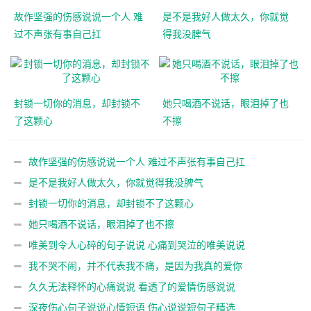
故作坚强的伤感说说一个人 难
是不是我好人做太久，你就觉
过不声张有事自己扛
得我没脾气
封锁一切你的消息，却封锁不
她只喝酒不说话，眼泪掉了也
了这颗心
不擦
故作坚强的伤感说说一个人 难过不声张有事自己扛
是不是我好人做太久，你就觉得我没脾气
封锁一切你的消息，却封锁不了这颗心
她只喝酒不说话，眼泪掉了也不擦
唯美到令人心碎的句子说说 心痛到哭泣的唯美说说
我不哭不闹，并不代表我不痛，是因为我真的爱你
久久无法释怀的心痛说说 看透了的爱情伤感说说
深夜伤心句子说说心情短语 伤心说说短句子精选