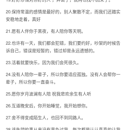
20.保持常温的感情是最好的，别人聚散不定，而我们还踏实
安稳地走着，真好
21.愿有人伴你于黑夜，有人陪你等天明。
22.也许有一天，我们都会犯错，我们要约好，吵架的时候告
诉自己，错误是短暂的，错过却是永远遗憾的。
23.活着就要快乐，因为我们会死很久。 ​​​​
24.没有人陪你一辈子，所以你要适应孤独。没有人会帮你一
辈子，所以你要一直奋斗。 ​​​ ​​​​
25.愿你岁月波澜有人陪 祝我悲欢余生有人听
26.互道晚安后，你开始睡觉，我开始想你。
27.舍不得变成陌生人，也回不到同路人。
28.该失望的事从来没有辜负过我，每次都是认认真真的让我