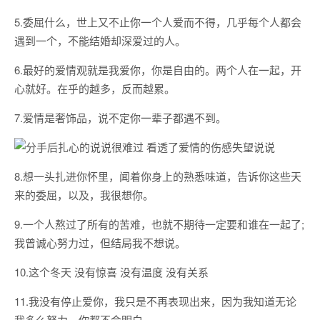
5.委屈什么，世上又不止你一个人爱而不得，几乎每个人都会
遇到一个，不能结婚却深爱过的人。
6.最好的爱情观就是我爱你，你是自由的。两个人在一起，开
心就好。在乎的越多，反而越累。 ​​​​
7.爱情是奢饰品，说不定你一辈子都遇不到。
8.想一头扎进你怀里，闻着你身上的熟悉味道，告诉你这些天
来的委屈，以及，我很想你。
9.一个人熬过了所有的苦难，也就不期待一定要和谁在一起了;
我曾诚心努力过，但结局我不想说。
10.这个冬天 没有惊喜 没有温度 没有关系
11.我没有停止爱你，我只是不再表现出来，因为我知道无论
我多么努力，你都不会明白