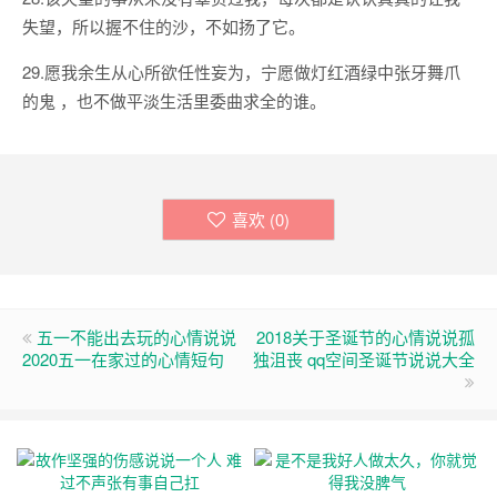
失望，所以握不住的沙，不如扬了它。
29.愿我余生从心所欲任性妄为，宁愿做灯红酒绿中张牙舞爪
的鬼 ，也不做平淡生活里委曲求全的谁。
喜欢 (
0
)
五一不能出去玩的心情说说
2018关于圣诞节的心情说说孤
2020五一在家过的心情短句
独沮丧 qq空间圣诞节说说大全