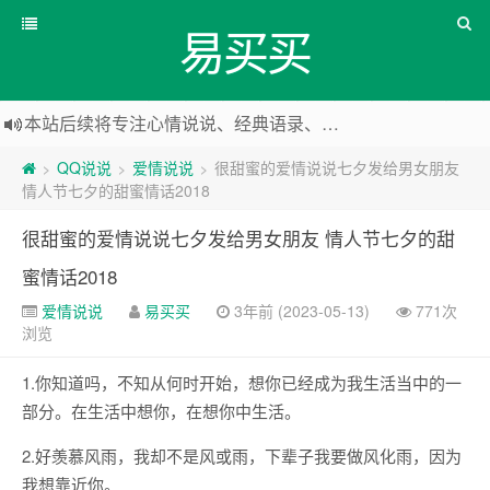
易买买
本站后续将专注心情说说、经典语录、心情随笔等
本站改版，下架友情链接
QQ说说
爱情说说
很甜蜜的爱情说说七夕发给男女朋友
>
>
>
情人节七夕的甜蜜情话2018
很甜蜜的爱情说说七夕发给男女朋友 情人节七夕的甜
蜜情话2018
爱情说说
易买买
3年前 (2023-05-13)
771次
浏览
1.你知道吗，不知从何时开始，想你已经成为我生活当中的一
部分。在生活中想你，在想你中生活。
2.好羡慕风雨，我却不是风或雨，下辈子我要做风化雨，因为
我想靠近你。