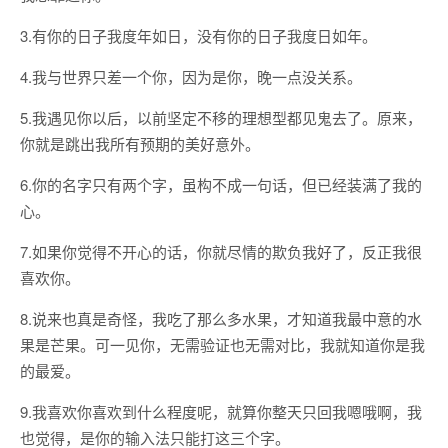
3.有你的日子我度年如日，没有你的日子我度日如年。
4.我与世界只差一个你，因为是你，晚一点没关系。
5.我遇见你以后，以前坚定不移的理想型都见鬼去了。原来，
你就是跳出我所有预期的美好意外。
6.你的名字只有两个字，虽构不成一句话，但已经装满了我的
心。
7.如果你觉得不开心的话，你就尽情的欺负我好了，反正我很
喜欢你。
8.说来也真是奇怪，我吃了那么多水果，才知道我最中意的水
果是芒果。可一见你，无需验证也无需对比，我就知道你是我
的最爱。
9.我喜欢你喜欢到什么程度呢，就算你整天只回我嗯哦啊，我
也觉得，是你的输入法只能打这三个字。