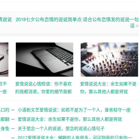
情说说
2018七夕公布恋情的说说简单点 适合公布恋情发的说说一句
话
若不
爱情说说心情短语：你不喜欢
爱情说说大全：余生如果不是
一座
的我都消退，你爱的细节我都
你，那么其他人都是将就
翻倍
出口的
小清新文艺爱情说说：如若不是为了一个人，谁肯枯守一座
我都翻
城
爱情说说大全：余生如果不是你，那么其他人都是将就
终身免
关于思念一个人的说说，思念的说说心情句子
2017爱情说说大全：耀眼的人有很多，可闪到我的只有你一