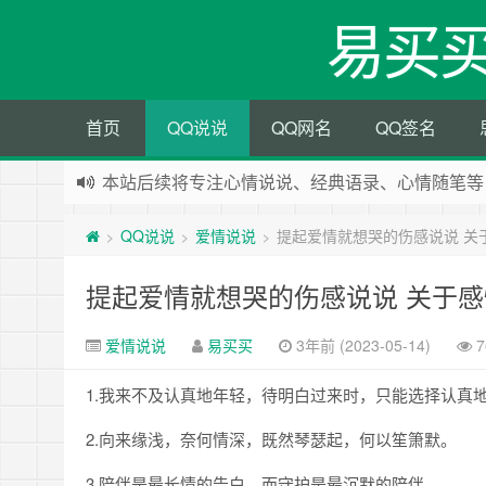
易买
首页
QQ说说
QQ网名
QQ签名
本站后续将专注心情说说、经典语录、心情随笔等
本站改版，下架友情链接
QQ说说
爱情说说
提起爱情就想哭的伤感说说 关
>
>
>
提起爱情就想哭的伤感说说 关于
爱情说说
易买买
3年前 (2023-05-14)
7
1.我来不及认真地年轻，待明白过来时，只能选择认真
2.向来缘浅，奈何情深，既然琴瑟起，何以笙箫默。
3.陪伴是最长情的告白，而守护是最沉默的陪伴。