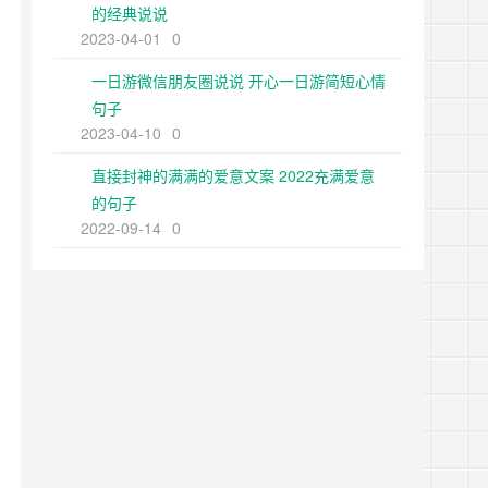
的经典说说
2023-04-01
0
一日游微信朋友圈说说 开心一日游简短心情
句子
2023-04-10
0
直接封神的满满的爱意文案 2022充满爱意
的句子
2022-09-14
0