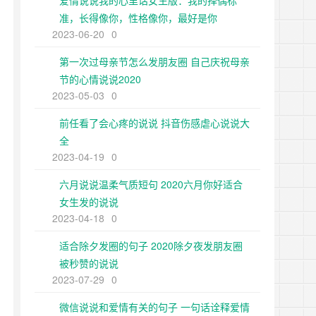
爱情说说我的心里话女生版：我的择偶标
准，长得像你，性格像你，最好是你
2023-06-20
0
第一次过母亲节怎么发朋友圈 自己庆祝母亲
节的心情说说2020
2023-05-03
0
前任看了会心疼的说说 抖音伤感虐心说说大
全
2023-04-19
0
六月说说温柔气质短句 2020六月你好适合
女生发的说说
2023-04-18
0
适合除夕发圈的句子 2020除夕夜发朋友圈
被秒赞的说说
2023-07-29
0
微信说说和爱情有关的句子 一句话诠释爱情