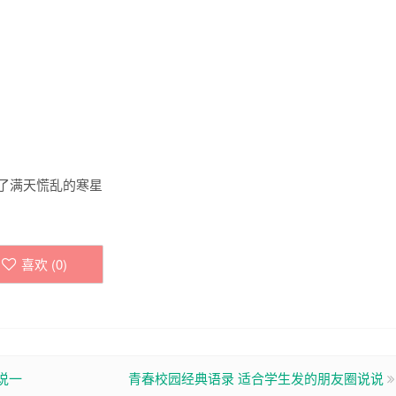
落了满天慌乱的寒星
喜欢 (
0
)
说一
青春校园经典语录 适合学生发的朋友圈说说