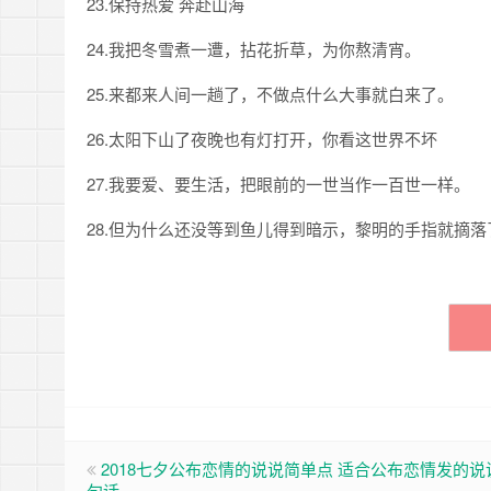
23.保持热爱 奔赴山海
24.我把冬雪煮一遭，拈花折草，为你熬清宵。
25.来都来人间一趟了，不做点什么大事就白来了。
26.太阳下山了夜晚也有灯打开，你看这世界不坏
27.我要爱、要生活，把眼前的一世当作一百世一样。
28.但为什么还没等到鱼儿得到暗示，黎明的手指就摘
2018七夕公布恋情的说说简单点 适合公布恋情发的说
句话