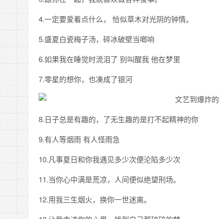
4.一定要爱着点什么， 恰似草木对光阴的钟情。
5.盛夏白瓷梅子汤，碎冰破壁当啷响
6.如果我在睡觉时流泪了 别叫醒我 他在梦里
7.零星的想你，也凑成了银河
8.日子总是有趣的，了无生趣的是打不起精神的你
9.有人等烟雨 有人怪雨急
10.凡事夏日和你我遇见多少次便沦陷多少次
11.当你心中满是荒凉，人间便似绝望刑场。
12.用我三生烟火，换你一世迷离。