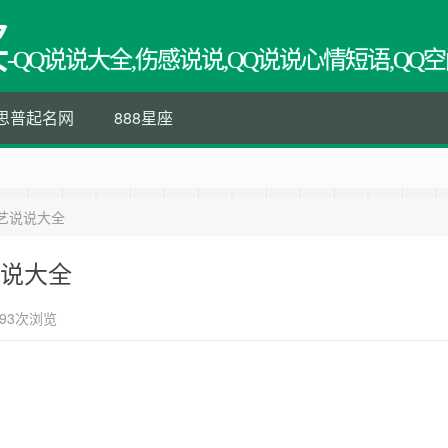
买
-QQ说说大全,伤感说说,QQ说说心情短语,QQ空
思普起名网
888星座
文艺说说大全
说说大全
93次浏览