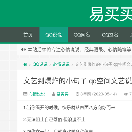
易买
首页
QQ说说
QQ网名
QQ签名
本站后续将专注心情说说、经典语录、心情随笔等
本站改版，下架友情链接
QQ说说
心情说说
文艺到爆炸的小句子 qq空间
>
>
>
文艺到爆炸的小句子 qq空间文艺
心情说说
易买买
3年前 (2023-05-14)
7
1.当你看开的时候，快乐就从四面八方向你而来
2.无法阻止自己落俗 但浪漫不止
3.跟你在一起，我就喜欢做各种傻事。