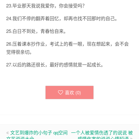
23.毕业那天我说我爱你，你会接受吗？
24.我们不停的翻弄着回忆，却再也找不回那时的自己。
25.白日不到处，青春恰自来。
26.压着课本抄作业，考试上的看一眼，现在想起来，会不会
觉得很亲切。
27.以后的路还很长，最好的感情就是一起成长。
喜欢 (
0
)
文艺到爆炸的小句子 qq空间
一个人被爱情伤透了的说说 被
文艺说说大全
感情伤害的说说心情短语