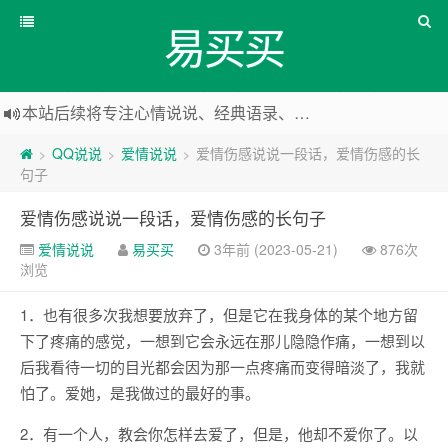
易买买
本站后续将专注心情说说、经典语录、心情随笔等
本站改版，下架友情链接
QQ说说
爱情说说
爱情伤感说说一段话，爱情伤感的长
>
>
>
句子
爱情伤感说说一段话，爱情伤感的长句子
爱情说说
易买买
3年前 (2023-05-21)
876次
浏览
1．也有很多次我想要放弃了，但是它在我身体的某个地方留
下了疼痛的感觉，一想到它会永远在那儿隐隐作痛，一想到以
后我看待一切的目光都会因为那一点疼痛而变得暗淡了，我就
怕了。爱她，是我做过的最好的事。
2．有一个人，教会你怎样去爱了，但是，他却不爱你了。以