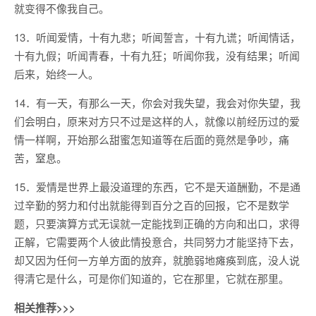
就变得不像我自己。
13．听闻爱情，十有九悲；听闻誓言，十有九谎；听闻情话，
十有九假；听闻青春，十有九狂；听闻你我，没有结果；听闻
后来，始终一人。
14．有一天，有那么一天，你会对我失望，我会对你失望，我
们会明白，原来对方只不过是这样的人，就像以前经历过的爱
情一样啊，开始那么甜蜜怎知道等在后面的竟然是争吵，痛
苦，窒息。
15．爱情是世界上最没道理的东西，它不是天道酬勤，不是通
过辛勤的努力和付出就能得到百分之百的回报，它不是数学
题，只要演算方式无误就一定能找到正确的方向和出口，求得
正解，它需要两个人彼此情投意合，共同努力才能坚持下去，
却又因为任何一方单方面的放弃，就脆弱地瘫痪到底，没人说
得清它是什么，可是你们知道的，它在那里，它就在那里。
相关推荐>>>