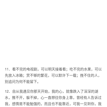
11．看不完的电视剧，可以明天接着看；吃不完的水果，可以
先放入冰箱；赏不够的繁花，可以默许下一载；挽不住的人，
别追问为何不能留下。
12．自从我遇见你那天开始，我的心，就像跌入了深深的湖
水，推不开，躲不掉，心一直想往你身上靠，曾经有人告诉过
我，感情是不能勉强的，而且也不能靠近，可我一见到你，我