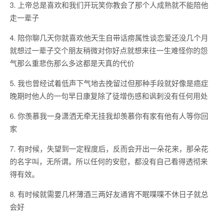
3. 上帝总是喜欢和我们开玩笑你教会了那个人成熟就不能陪他
走一辈子
4. 陪你聊几天你就喜欢他天生自带话痨属性谈恋爱还没几个月
就想过一辈子交个朋友稍微对你好点就想来往一生难怪你的怨
气那么重悲伤那么多这都是天真的代价
5. 我也曾经试着低声下气地去挽留过但那种手段就好像是癌症
晚期时他人的一句早日康复除了徒增伤感和讽刺没有任何用处
6. 你羡慕我一身潇洒无牵无挂我却羡慕你有家有他有人等你回
家
7. 有时候，失望到一定程度后，反而会开出一朵花来，那朵花
的名字叫，无所谓。所以任何的安慰，都没有自己看得透彻来
得有效。
8. 有时候就需要几杯薄酒三两好友通宵不眠喋喋不休日子就总
会好