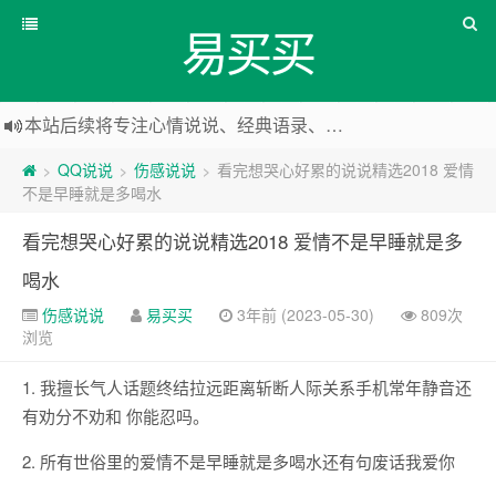
易买买
本站后续将专注心情说说、经典语录、心情随笔等
本站改版，下架友情链接
QQ说说
伤感说说
看完想哭心好累的说说精选2018 爱情
>
>
>
不是早睡就是多喝水
看完想哭心好累的说说精选2018 爱情不是早睡就是多
喝水
伤感说说
易买买
3年前 (2023-05-30)
809次
浏览
1. 我擅长气人话题终结拉远距离斩断人际关系手机常年静音还
有劝分不劝和 你能忍吗。
2. 所有世俗里的爱情不是早睡就是多喝水还有句废话我爱你