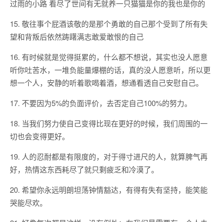
过雨的小路 看尽了世间有无就养一只猫猫是你的我也是你的
15. 敬往事个屁酒该敬的是那个勇敢的自己那个受到了所有失
望和背叛后依然踌躇满志敢爱敢恨的自己
16. 有时候就是觉得挺累的，什么都不想说，其实也没人愿意
听你吐苦水，一堆负能量爆棚的话，真的没人愿意听，所以更
想一个人，安静的听着歌喝着酒，想通看透自己安慰自己。
17. 不要因为5%的负面评价，去否定自己100%的努力。
18. 当我们努力使自己变得比现在更好的时候，我们周围的一
切也会变得更好。
19. 人的忍耐都是有限度的，对于得寸进尺的人，就算脾气再
好，热情这东西耗尽了就只剩疲乏和冷漠了。
20. 希望你永远明朗坦荡钟情豁达，有得有失有坚持，能笑能
哭能尽欢。