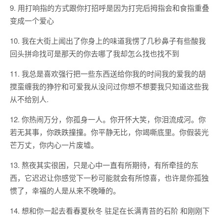
9. 用打响指的方式跟你打招呼是因为打完后拇指会和食指重叠
变成一个爱心
10. 我在大街上闻出了你身上的味道我愣了几秒鼻子有些酸我
回头拼命找可是那天的你去哪了我却怎么找也找不到
11. 我总是喜欢强行把一些东西送给你我的时间我的爱我的胡
搅蛮缠我的狰狞和可爱我从没问过你想不想要我只知道这些我
从不给别人.
12. 你热闹万分，你孤身一人。你开怀大笑，你泪流成河。你
若无其事，你跌跌撞撞。你平静无比，你竭嘶底里。你假装光
芒万丈，你内心一片废墟。
13. 熬夜其实很困，只是心中一直有所期待，有所牵挂的东
西，它迟迟让你感觉下一秒可能就会有所惊喜，也许是你孤独
惯了，幸福的人是从来不晚睡的。
14. 想和你一起去看春夏秋冬 驻足在长满青苔的石阶 和刚刚下