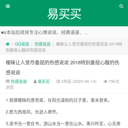
易买买
本站后续将专注心情说说、经典语录、心情随笔等
本站改版，下架友情链接
QQ说说
伤感说说
暧昧让人受尽委屈的伤感说说 2018特
>
>
>
别委屈心酸的伤感说说
暧昧让人受尽委屈的伤感说说 2018特别委屈心酸的伤
感说说
伤感说说
易买买
3年前 (2023-06-14)
796次
浏览
1.我猜暧昧的意思是，在阳光温和的日子里，爱未曾来。
2.愿为西南风，长逝入君怀。
3.读书当一意在书，游山水当一意在山水。乘兴所至，心无旁