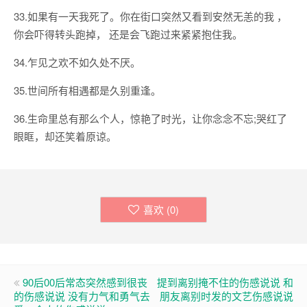
33.如果有一天我死了。你在街口突然又看到安然无恙的我 ，
你会吓得转头跑掉， 还是会飞跑过来紧紧抱住我。
34.乍见之欢不如久处不厌。
35.世间所有相遇都是久别重逢。
36.生命里总有那么个人，惊艳了时光，让你念念不忘;哭红了
眼眶，却还笑着原谅。
喜欢 (
0
)
90后00后常态突然感到很丧
提到离别掩不住的伤感说说 和
的伤感说说 没有力气和勇气去
朋友离别时发的文艺伤感说说