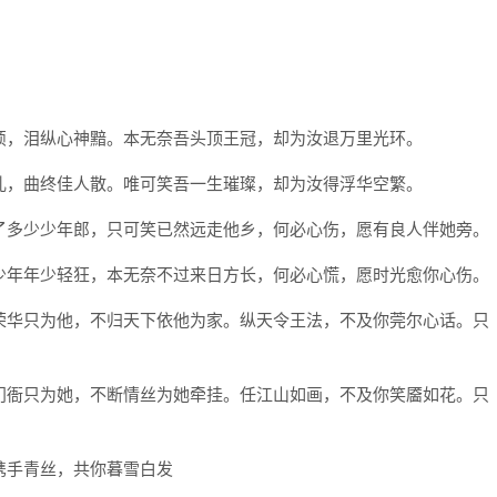
烦，泪纵心神黯。本无奈吾头顶王冠，却为汝退万里光环。
乱，曲终佳人散。唯可笑吾一生璀璨，却为汝得浮华空繁。
了多少少年郎，只可笑已然远走他乡，何必心伤，愿有良人伴她旁。
少年年少轻狂，本无奈不过来日方长，何必心慌，愿时光愈你心伤。
荣华只为他，不归天下依他为家。纵天令王法，不及你莞尔心话。只
门衙只为她，不断情丝为她牵挂。任江山如画，不及你笑靥如花。只
携手青丝，共你暮雪白发