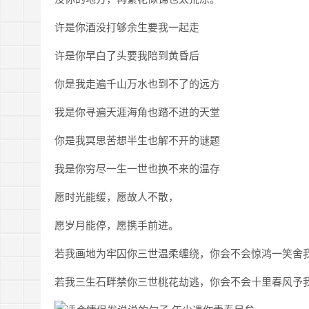
许是你酒没打够余生要我一起走
许是你早白了头要我陪到黄昏后
你是我走遍千山万水也到不了的远方
我是你寻遍天涯海角也踏不进的天堂
你是我冥思苦想半生也解不开的谜题
我是你穷尽一生一世也换不来的温存
愿时光能缓，愿故人不散，
愿岁月能停，愿携手前进。
若我画地为牢囚你三世温柔缠绕，你会不会惊鸿一笑舍
若我三生石畔禁你三世桃花劫逃，你会不会十里春风予