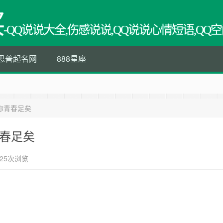
买
-QQ说说大全,伤感说说,QQ说说心情短语,QQ空
思普起名网
888星座
你青春足矣
青春足矣
25次浏览