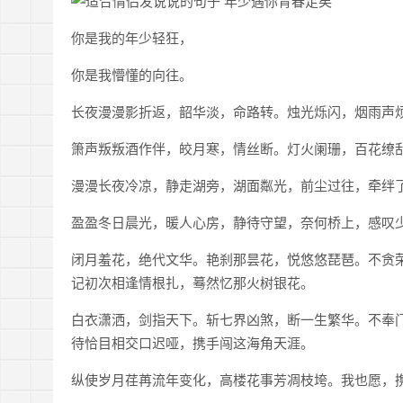
你是我的年少轻狂，
你是我懵懂的向往。
长夜漫漫影折返，韶华淡，命路转。烛光烁闪，烟雨声
箫声叛叛酒作伴，皎月寒，情丝断。灯火阑珊，百花缭
漫漫长夜冷凉，静走湖旁，湖面粼光，前尘过往，牵绊
盈盈冬日晨光，暖人心房，静待守望，奈何桥上，感叹
闭月羞花，绝代文华。艳刹那昙花，悦悠悠琵琶。不贪
记初次相逢情根扎，蓦然忆那火树银花。
白衣潇洒，剑指天下。斩七界凶煞，断一生繁华。不奉
待恰目相交口迟哑，携手闯这海角天涯。
纵使岁月荏苒流年变化，高楼花事芳凋枝垮。我也愿，