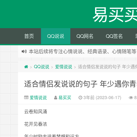
易买
首页
QQ说说
QQ网名
QQ签名
本站后续将专注心情说说、经典语录、心情随笔等
本站改版，下架友情链接
QQ说说
爱情说说
适合情侣发说说的句子 年少遇
>
>
>
适合情侣发说说的句子 年少遇你
爱情说说
易买买
3年前 (2023-06-17)
8
云卷知风涌
花开见春浓
年少时励志说着梦想和远方