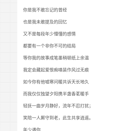
你是我不敢忘记的曾经
也是我未敢提及的回忆
又不是每段年少懵懂的感情
都要有一个非你不可的结局
等你我的故事成笔墨稍顿纸上余温
我定会藏起爱恨痴嗔装作风过无痕
如今你有他嘘寒问暖共诉天长地久
而我仅仅独望夕阳携半盏香茗暖手
轻抚一曲岁月静好，流年不忍打扰；
笑陪一人厮守到老，此生共享逍遥。
年少遇你