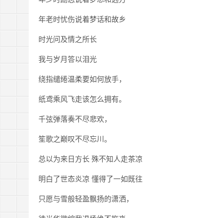
年老时忧伤说着梦话和故乡
时光问及情之所长
我与岁月答以泪光
绕指缱绻温柔要如何放手，
纸鸢乘风飞走该怎么拥有。
千弦弹落奏不尽悲欢，
笙歌之巅叹不尽忘川。
总以为来日方长 殊不知人走茶凉
明白了世态炎凉 懂得了一如既往
只愿与雪般轻盈飘扬的潇洒，