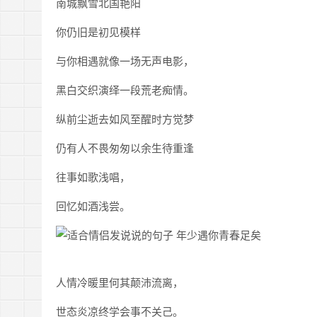
南城飘雪北国艳阳
你仍旧是初见模样
与你相遇就像一场无声电影，
黑白交织演绎一段荒老痴情。
纵前尘逝去如风至醒时方觉梦
仍有人不畏匆匆以余生待重逢
往事如歌浅唱，
回忆如酒浅尝。
人情冷暖里何其颠沛流离，
世态炎凉终学会事不关己。