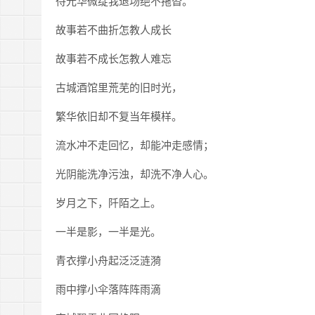
待光华微绽我退场绝不拖沓。
故事若不曲折怎教人成长
故事若不成长怎教人难忘
古城酒馆里荒芜的旧时光，
繁华依旧却不复当年模样。
流水冲不走回忆，却能冲走感情；
光阴能洗净污浊，却洗不净人心。
岁月之下，阡陌之上。
一半是影，一半是光。
青衣撑小舟起泛泛涟漪
雨中撑小伞落阵阵雨滴