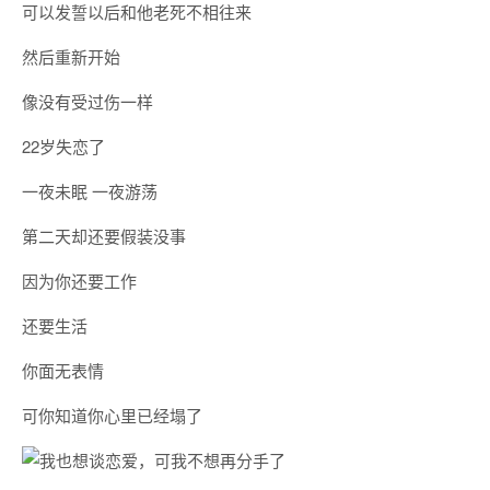
可以发誓以后和他老死不相往来
然后重新开始
像没有受过伤一样
22岁失恋了
一夜未眠 一夜游荡
第二天却还要假装没事
因为你还要工作
还要生活
你面无表情
可你知道你心里已经塌了