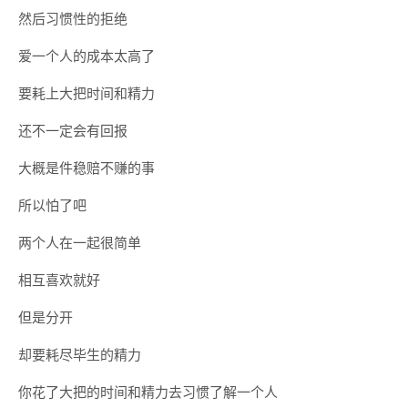
然后习惯性的拒绝
爱一个人的成本太高了
要耗上大把时间和精力
还不一定会有回报
大概是件稳赔不赚的事
所以怕了吧
两个人在一起很简单
相互喜欢就好
但是分开
却要耗尽毕生的精力
你花了大把的时间和精力去习惯了解一个人