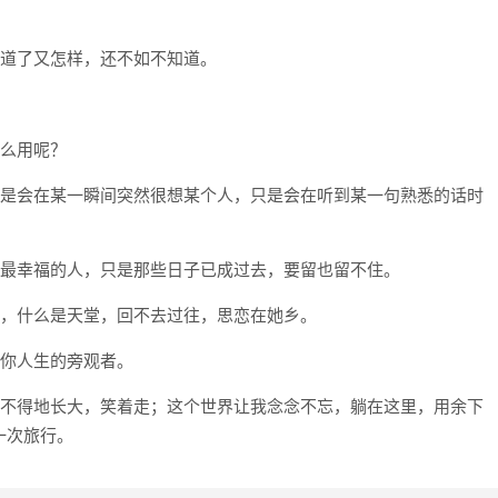
知道了又怎样，还不如不知道。
什么用呢？
，只是会在某一瞬间突然很想某个人，只是会在听到某一句熟悉的话时
界上最幸福的人，只是那些日子已成过去，要留也留不住。
所望，什么是天堂，回不去过往，思恋在她乡。
，你人生的旁观者。
哭笑不得地长大，笑着走；这个世界让我念念不忘，躺在这里，用余下
一次旅行。