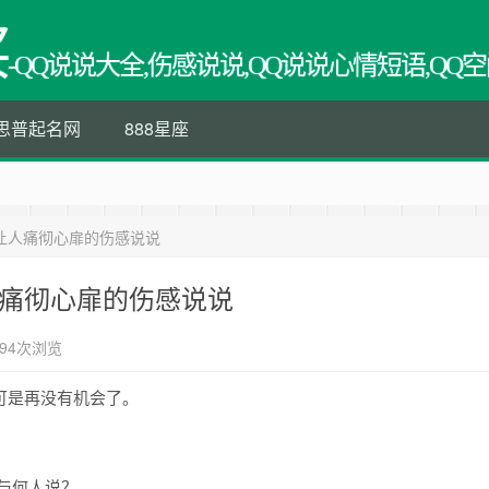
买
-QQ说说大全,伤感说说,QQ说说心情短语,QQ空
思普起名网
888星座
让人痛彻心扉的伤感说说
人痛彻心扉的伤感说说
94次浏览
可是再没有机会了。
更与何人说？