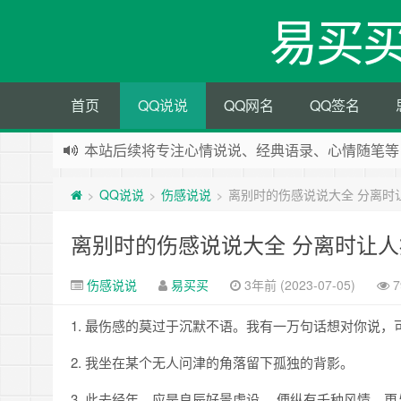
易买
首页
QQ说说
QQ网名
QQ签名
本站后续将专注心情说说、经典语录、心情随笔等
本站改版，下架友情链接
QQ说说
伤感说说
离别时的伤感说说大全 分离时
>
>
>
离别时的伤感说说大全 分离时让
伤感说说
易买买
3年前 (2023-07-05)
7
1. 最伤感的莫过于沉默不语。我有一万句话想对你说，
2. 我坐在某个无人问津的角落留下孤独的背影。
3. 此去经年，应是良辰好景虚设。 便纵有千种风情，