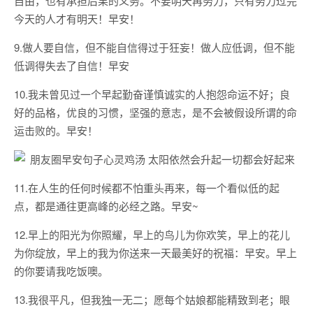
自由，也有承担后果的义务。不要明天再努力，只有努力过完
今天的人才有明天！早安！
9.做人要自信，但不能自信得过于狂妄！做人应低调，但不能
低调得失去了自信！早安
10.我未曾见过一个早起勤奋谨慎诚实的人抱怨命运不好；良
好的品格，优良的习惯，坚强的意志，是不会被假设所谓的命
运击败的。早安！
11.在人生的任何时候都不怕重头再来，每一个看似低的起
点，都是通往更高峰的必经之路。早安~
12.早上的阳光为你照耀，早上的鸟儿为你欢笑，早上的花儿
为你绽放，早上的我为你送来一天最美好的祝福：早安。早上
的你要请我吃饭噢。
13.我很平凡，但我独一无二；愿每个姑娘都能精致到老；眼