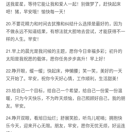
送我星星，等待它能让我和爱人一起！别做梦了，赶快起床
吧！猪，早安哦！愉快每一天！
20.不要花精力和时间去犹豫和纠结什么选择是最好的，因为
不做永远不知道结果，有想法就大胆地去尝试，才能获得不一
样的人生。早安！
21.早上的晨光是我问候的主题，愿你今日幸福多彩；初升的
太阳是我祝愿的载体，愿你任务步步高升！早上好！
22.睁开眼，缓一缓；快起床，伸懒腰；笑一笑，美好的一天
又开始了。早安，祝你今天好心情，工作顺利，生活甜美！
23.给自己一个目标，给自己一个希望，给自己一份爱一份温
暖，只为今天快乐，不为昨天烦恼，自己照顾好自己，我的朋
友。早安。
24.睁开双眼，看旭日灿烂；舒展笑脸，听鸟儿呢喃；拥抱快
乐今天，迎来开心无限。朋友，早安，愿你无忧无烦，好运连