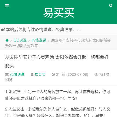
易买买
本站后续将专注心情说说、经典语录、心情随笔等
本站改版，下架友情链接
QQ说说
心情说说
朋友圈早安句子心灵鸡汤 太阳依然会
>
>
>
升起一切都会好起来
朋友圈早安句子心灵鸡汤 太阳依然会升起一切都会好
起来
心情说说
易买买
3年前 (2023-07-08)
721次
浏览
1.如果把世上每一个人的痛苦放在一起，再让你去选择，你可
能还是愿意选择自己原来的那一份。早安！
2.人生交往，多想我能为他人做什么，越做关系越好；与人交
往，只想他人能为我做什么，越想关系越差。加油，早安！