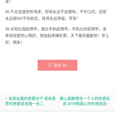
连！
25.不去追逐你所渴求，你将永远不会拥有。不开口问，回答
永远是NO不往前走，就将永远停留。早安！
26.太阳比我起得早，我比手机起得早，手机比你起得早，发
条短信愿你心情好，快快起床赚钞票，天下属你最勤劳！早上
好，朋友！
喜欢 (
0
)
发朋友圈的奇葩句子 很有意
撕心裂肺想念一个人的伤感说
思的奇葩说说独一无二
说 2018很虐心的伤感说说