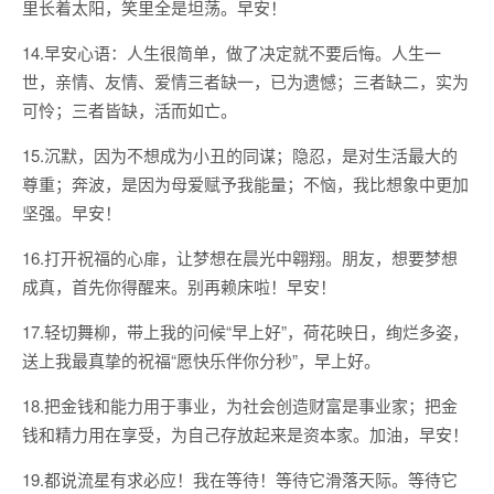
里长着太阳，笑里全是坦荡。早安！
14.早安心语：人生很简单，做了决定就不要后悔。人生一
世，亲情、友情、爱情三者缺一，已为遗憾；三者缺二，实为
可怜；三者皆缺，活而如亡。
15.沉默，因为不想成为小丑的同谋；隐忍，是对生活最大的
尊重；奔波，是因为母爱赋予我能量；不恼，我比想象中更加
坚强。早安！
16.打开祝福的心扉，让梦想在晨光中翱翔。朋友，想要梦想
成真，首先你得醒来。别再赖床啦！早安！
17.轻切舞柳，带上我的问候“早上好”，荷花映日，绚烂多姿，
送上我最真挚的祝福“愿快乐伴你分秒”，早上好。
18.把金钱和能力用于事业，为社会创造财富是事业家；把金
钱和精力用在享受，为自己存放起来是资本家。加油，早安！
19.都说流星有求必应！我在等待！等待它滑落天际。等待它